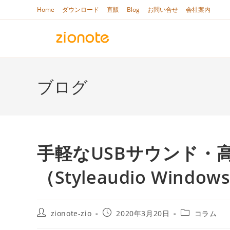
コ
Home
ダウンロード
直販
Blog
お問い合せ
会社案内
ン
テ
ン
ツ
へ
ブログ
ス
キ
ッ
プ
手軽なUSBサウンド・
（Styleaudio Windo
投
投
投
zionote-zio
2020年3月20日
コラム
稿
稿
稿