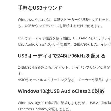
者:
公
カ
開
テ
手軽なUSBサウンド
日:
ゴ
リ
Windowsパソコンは、USBスピーカーやUSBヘッドセ
ー:
も、USBサウンドデバイスを接続するだけで使えます。
USBでオーディオ機器を使う機能、USB Audioというド
USB Audio Class1.0という規格で、24Bit/96kHzの
USBオーディオで24Bit/96kHzを超える
24Bit/96kHzを超えるハイビット、ハイサンプリング
す。
ASIOやカーネルストリーミングなど、メーカーや製品に
Windows10はUSB AudioClass2.0対応
Windows10は2015年7月に登場しましたが、USB AudioC
Creators Updateで対応しました。