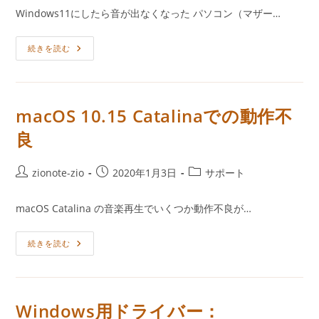
者:
公
カ
Windows11にしたら音が出なくなった パソコン（マザー…
開
テ
日:
ゴ
サ
続きを読む
リ
ポ
ー:
ー
ト
情
報：
Windows11
macOS 10.15 Catalinaでの動作不
で
USB
良
オ
ー
デ
ィ
投
投
投
zionote-zio
2020年1月3日
サポート
オ
稿
稿
稿
か
ら
者:
公
カ
音
macOS Catalina の音楽再生でいくつか動作不良が…
開
テ
が
出
日:
ゴ
な
MacOS
続きを読む
リ
い
10.15
ー:
Catalina
で
の
動
作
Windows用ドライバー：
不