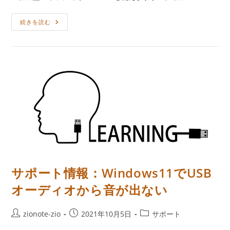
開
テ
日:
ゴ
任
続きを読む
リ
天
ー:
堂
ス
イ
ッ
チ
で
USB
オ
ー
デ
ィ
オ
サポート情報：Windows11でUSB
オーディオから音が出ない
投
投
投
zionote-zio
2021年10月5日
サポート
稿
稿
稿