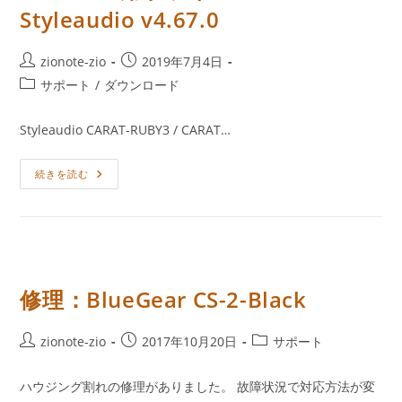
良
Styleaudio v4.67.0
投
投
zionote-zio
2019年7月4日
稿
稿
投
サポート
/
ダウンロード
者:
公
稿
開
カ
Styleaudio CARAT-RUBY3 / CARAT…
日:
テ
ゴ
Windows
続きを読む
リ
用
ー:
ド
ラ
イ
バ
ー：
Styleaudio
V4.67.0
修理：BlueGear CS-2-Black
投
投
投
zionote-zio
2017年10月20日
サポート
稿
稿
稿
者:
公
カ
ハウジング割れの修理がありました。 故障状況で対応方法が変
開
テ