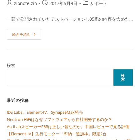
る：
投
投
投
zionote-zio
2017年5月9日
サポート
BlueGear
CS-
稿
稿
稿
2
者:
公
カ
一部で公開されていたテストバージョン1.05系の内容を含めた…
開
テ
日:
ゴ
Aune
続きを読む
リ
M1s、
ー:
フ
ァ
ー
ム
ウ
ェ
検索
ア
ア
検
ッ
索
プ
デ
ー
ト
V.1.06
最近の投稿
JDS Labs、Element-IV、SynapseMax発売
Neutron HiFiはなぜソフトウェアから自社開発するのか？
AsciLabスピーカーF6Bは正しい音なのか。中国レビューで見る評価
【Element-IV】先行モニター「即納・追加枠」限定2台