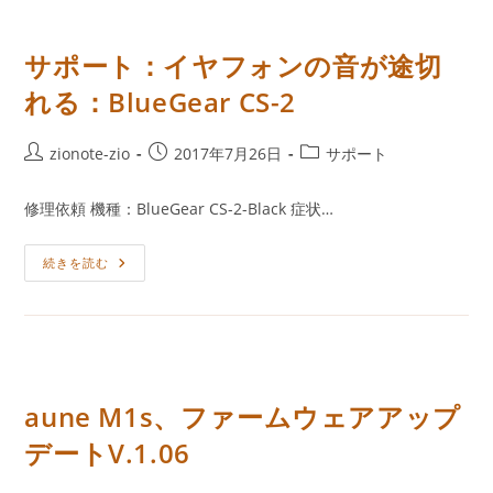
プ
レ
ス
再
サポート：イヤフォンの音が途切
生
れる：BlueGear CS-2
投
投
投
zionote-zio
2017年7月26日
サポート
稿
稿
稿
者:
公
カ
修理依頼 機種：BlueGear CS-2-Black 症状…
開
テ
日:
ゴ
サ
続きを読む
リ
ポ
ー:
ー
ト：
イ
ヤ
フ
ォ
ン
の
aune M1s、ファームウェアアップ
音
が
デートV.1.06
途
切
れ