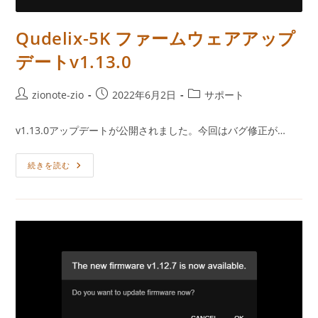
Qudelix-5K ファームウェアアップ
デートv1.13.0
投
投
投
zionote-zio
2022年6月2日
サポート
稿
稿
稿
者:
公
カ
v1.13.0アップデートが公開されました。今回はバグ修正が…
開
テ
日:
ゴ
Qudelix-
続きを読む
リ
5K
ー:
フ
ァ
ー
ム
ウ
ェ
ア
ア
ッ
プ
デ
ー
ト
V1.13.0