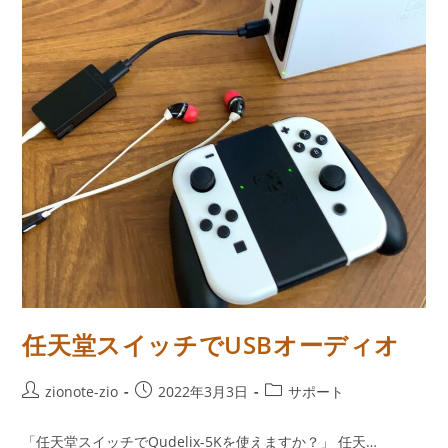
デ
ー
ト
方
法
任天堂スイッチでUSBオーディオ
投
投
投
zionote-zio
2022年3月3日
サポート
稿
稿
稿
者:
公
カ
「任天堂スイッチでQudelix-5Kを使えますか？」 任天…