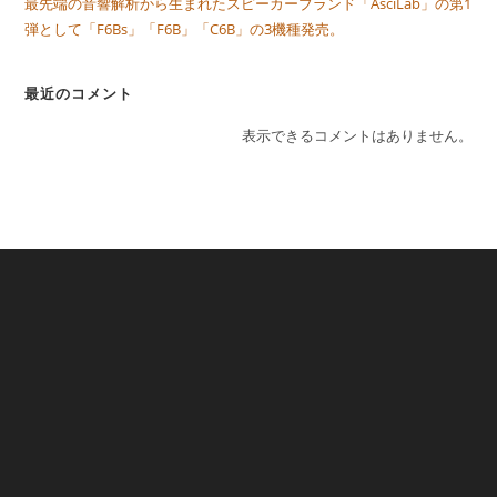
最先端の音響解析から生まれたスピーカーブランド「AsciLab」の第1
弾として「F6Bs」「F6B」「C6B」の3機種発売。
最近のコメント
表示できるコメントはありません。