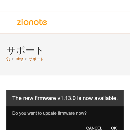
コ
ン
テ
ン
ツ
へ
サポート
ス
キ
>
Blog
>
サポート
ッ
プ