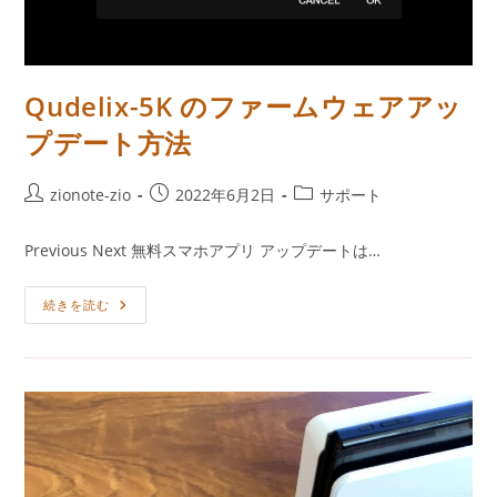
Qudelix-5K のファームウェアアッ
プデート方法
投
投
投
zionote-zio
2022年6月2日
サポート
稿
稿
稿
者:
公
カ
Previous Next 無料スマホアプリ アップデートは…
開
テ
日:
ゴ
Qudelix-
続きを読む
リ
5K
ー:
の
フ
ァ
ー
ム
ウ
ェ
ア
ア
ッ
プ