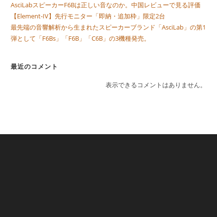
AsciLabスピーカーF6Bは正しい音なのか。中国レビューで見る評価
【Element-IV】先行モニター「即納・追加枠」限定2台
最先端の音響解析から生まれたスピーカーブランド「AsciLab」の第1
弾として「F6Bs」「F6B」「C6B」の3機種発売。
最近のコメント
表示できるコメントはありません。