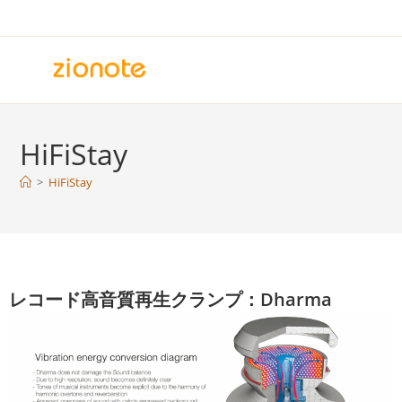
コ
ン
テ
ン
ツ
へ
HiFiStay
ス
キ
>
HiFiStay
ッ
プ
レコード高音質再生クランプ：Dharma