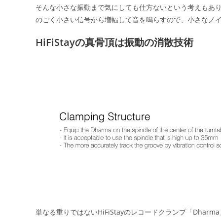
そんな小さな振動まで気にしても仕方ないという考えもあ
のごく小さい信号から増幅して音を鳴らすので、小さなノ
HiFiStayの真骨頂は振動の消散技術
単なる重りではないHiFiStayのレコードクランプ「Dh