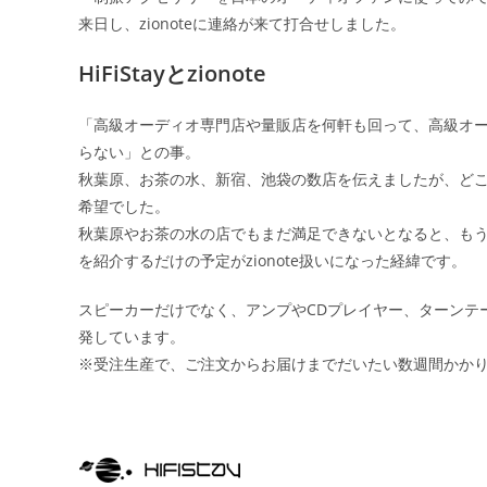
来日し、zionoteに連絡が来て打合せしました。
HiFiStayとzionote
「高級オーディオ専門店や量販店を何軒も回って、高級オ
らない」との事。
秋葉原、お茶の水、新宿、池袋の数店を伝えましたが、ど
希望でした。
秋葉原やお茶の水の店でもまだ満足できないとなると、もうそ
を紹介するだけの予定がzionote扱いになった経緯です。
スピーカーだけでなく、アンプやCDプレイヤー、ターンテ
発しています。
※受注生産で、ご注文からお届けまでだいたい数週間かか