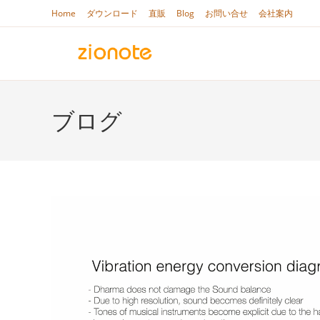
コ
Home
ダウンロード
直販
Blog
お問い合せ
会社案内
ン
テ
ン
ツ
へ
ブログ
ス
キ
ッ
プ