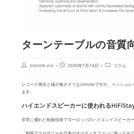
ターンテーブルの音質向上、H
投
投
投
zionote-zio
2020年7月14日
コラム
稿
稿
稿
者:
公
カ
開
テ
レコード再生と縁が無さそうなzionoteですが、インシュレ
日:
ゴ
ます。
リ
ー:
ハイエンドスピーカーに使われるHiFiSta
非常に優れた制振技術でヨーロッパのハイエンドスピーカ
「制振アクセサリーを日本のオーディオファンに使ってみてほ