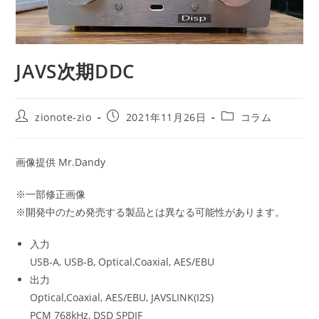
JAVS次期DDC
投
投
投
zionote-zio
2021年11月26日
コラム
稿
稿
稿
者:
公
カ
開
テ
画像提供 Mr.Dandy
日:
ゴ
リ
※一部修正画像
ー:
※開発中のため発売する製品とは異なる可能性があります。
入力
USB-A, USB-B, Optical,Coaxial, AES/EBU
出力
Optical,Coaxial, AES/EBU, JAVSLINK(I2S)
PCM 768kHz, DSD SPDIF