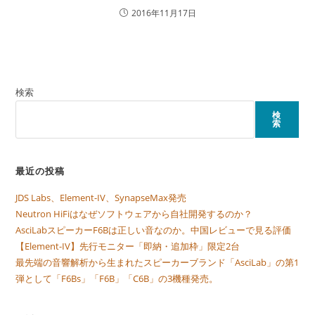
2016年11月17日
検索
検
索
最近の投稿
JDS Labs、Element-IV、SynapseMax発売
Neutron HiFiはなぜソフトウェアから自社開発するのか？
AsciLabスピーカーF6Bは正しい音なのか。中国レビューで見る評価
【Element-IV】先行モニター「即納・追加枠」限定2台
最先端の音響解析から生まれたスピーカーブランド「AsciLab」の第1
弾として「F6Bs」「F6B」「C6B」の3機種発売。