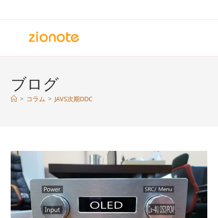
コ
ン
テ
ン
ツ
へ
ブログ
ス
キ
>
コラム
>
JAVS次期DDC
ッ
プ