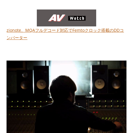
zionote、MQAフルデコード対応でFemtoクロック搭載のDDコ
ンバーター