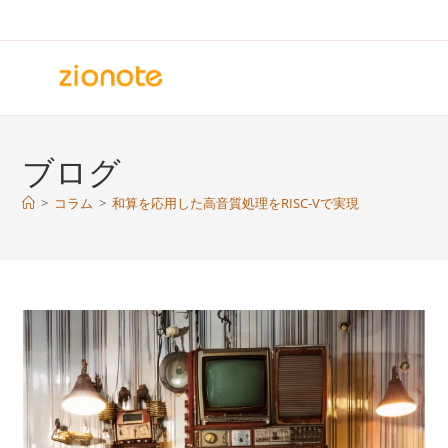
コ
ン
テ
ン
ツ
へ
ブログ
ス
キ
>
コラム
>
和算を応用した高音質処理をRISC-Vで実現
ッ
プ