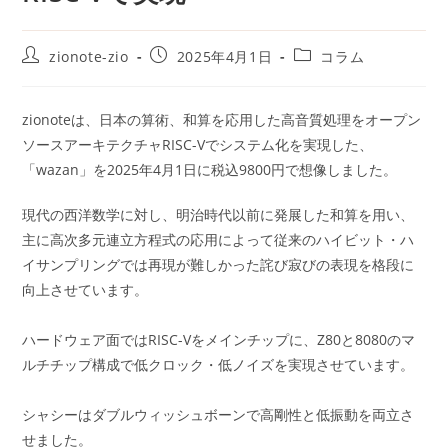
投
投
投
zionote-zio
2025年4月1日
コラム
稿
稿
稿
者:
公
カ
開
テ
zionoteは、日本の算術、和算を応用した高音質処理をオープン
日:
ゴ
ソースアーキテクチャRISC-Vでシステム化を実現した、
リ
ー:
「wazan」を2025年4月1日に税込9800円で想像しました。
現代の西洋数学に対し、明治時代以前に発展した和算を用い、
主に高次多元連立方程式の応用によって従来のハイビット・ハ
イサンプリングでは再現が難しかった詫び寂びの表現を格段に
向上させています。
ハードウェア面ではRISC-Vをメインチップに、Z80と8080のマ
ルチチップ構成で低クロック・低ノイズを実現させています。
シャシーはダブルウィッシュボーンで高剛性と低振動を両立さ
せました。