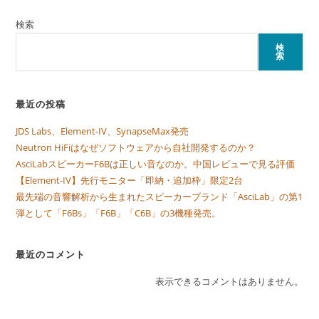
検索
検
索
最近の投稿
JDS Labs、Element-IV、SynapseMax発売
Neutron HiFiはなぜソフトウェアから自社開発するのか？
AsciLabスピーカーF6Bは正しい音なのか。中国レビューで見る評価
【Element-IV】先行モニター「即納・追加枠」限定2台
最先端の音響解析から生まれたスピーカーブランド「AsciLab」の第1
弾として「F6Bs」「F6B」「C6B」の3機種発売。
最近のコメント
表示できるコメントはありません。