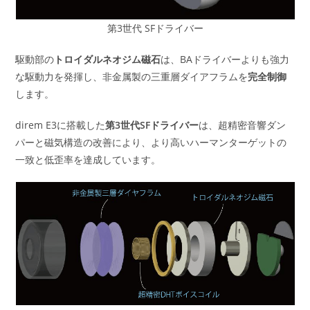
第3世代 SFドライバー
駆動部の
トロイダルネオジム磁石
は、BAドライバーよりも強力
な駆動力を発揮し、非金属製の三重層ダイアフラムを
完全制御
します。
direm E3に搭載した
第3世代SFドライバー
は、超精密音響ダン
パーと磁気構造の改善により、より高いハーマンターゲットの
一致と低歪率を達成しています。