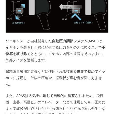
ソニキャストが自社開発した
自動圧力調節システム(APAS)
は、
イヤホンを装着した際に発生する圧力を耳の外に抜くことで
不
快感を取り除く
とともに、イヤホン内部の原音はそのままに、
外部ノイズを遮断します。
超精密音響測定装備などに使用される技術を
世界で初めて
イヤ
ホンに採用し、鼓膜の圧迫や、振動板が歪む音が聞こえませ
ん。
また、APASは
大気圧に応じて自動的に調整
されるため、飛行
機、山岳、高層ビルのエレベーターなどで使用しても、圧力に
よって鼓膜が圧迫されたり引っ張られたりする現象も発生しな