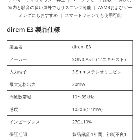
室内と騒音の多い屋外でもリスニング可能 ｜ ASMRおよびゲー
ミングにもおすすめ ｜ スマートフォンでも使用可能
direm E3 製品仕様
製品名
direm E3
メーカー
SONICAST（ソニキャスト）
入力端子
3.5mmステレオミニピン
最大定格出力
20mW
周波数帯域
10〜35kHz
感度
103dB(@1mW)
インピーダンス
27Ω±10%
保証期間
製品保証 1年間、初期不良1