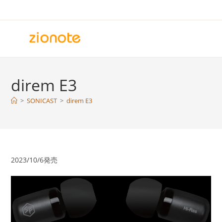
コ
ン
テ
ン
ツ
へ
direm E3
ス
キ
>
SONICAST
>
direm E3
ッ
プ
2023/10/6発売