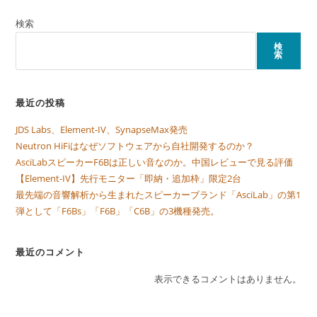
検索
検
索
最近の投稿
JDS Labs、Element-IV、SynapseMax発売
Neutron HiFiはなぜソフトウェアから自社開発するのか？
AsciLabスピーカーF6Bは正しい音なのか。中国レビューで見る評価
【Element-IV】先行モニター「即納・追加枠」限定2台
最先端の音響解析から生まれたスピーカーブランド「AsciLab」の第1
弾として「F6Bs」「F6B」「C6B」の3機種発売。
最近のコメント
表示できるコメントはありません。