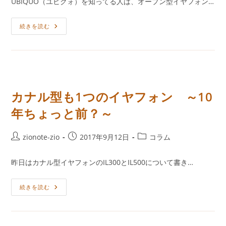
UBIQUO（ユビクォ）を知ってる人は、オープン型イヤフォン…
新
開
テ
旧
ハ
日:
ゴ
イ
2
続きを読む
リ
エ
つ
ン
ー:
の
ド
ハ
対
イ
決！
エ
オ
ン
ー
ド
プ
オ
ン
ー
カナル型も1つのイヤフォン ～10
型
プ
イ
ン
ヤ
年ちょっと前？～
型
フ
イ
ォ
ヤ
ン、
フ
最
投
投
投
zionote-zio
2017年9月12日
コラム
ォ
高
ン・
稿
稿
稿
音
11
質
者:
公
カ
月
昨日はカナル型イヤフォンのIL300とIL500について書き…
モ
の
開
テ
デ
試
ル
日:
ゴ
聴
で
カ
続きを読む
曲：
リ
聴
ナ
ES1103Grandiose
く
ー:
ル
/
1
型
ES1003Diva
月
も
で
の
1
聴