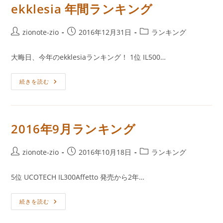
試
つ
く
ekklesia 年間ランキング
聴
の
曲・
イ
ES1103Grandiose
ヤ
フ
投
投
投
zionote-zio
2016年12月31日
ランキング
ォ
稿
稿
稿
ン
～
者:
公
カ
大晦日、今年のekklesiaランキング！ 1位 IL500…
10
開
テ
年
ち
日:
ゴ
ょ
Ekklesia
続きを読む
リ
っ
年
と
ー:
間
前？
ラ
～
ン
キ
ン
2016年9月ランキング
グ
投
投
投
zionote-zio
2016年10月18日
ランキング
稿
稿
稿
者:
公
カ
5位 UCOTECH IL300Affetto 発売から2年…
開
テ
日:
ゴ
2016
続きを読む
リ
年
ー:
9
月