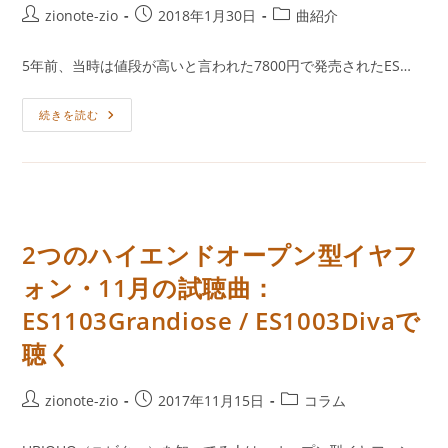
投
投
投
zionote-zio
2018年1月30日
曲紹介
稿
稿
稿
者:
公
カ
5年前、当時は値段が高いと言われた7800円で発売されたES…
開
テ
日:
ゴ
ES903！
続きを読む
リ
5
ー:
年
前
の
ハ
イ
エ
ン
ド
2つのハイエンドオープン型イヤフ
は
現
ォン・11月の試聴曲：
行
モ
デ
ES1103Grandiose / ES1003Divaで
ル
に
聴く
ど
こ
ま
で
投
投
投
zionote-zio
2017年11月15日
コラム
迫
稿
稿
稿
る
か。
者:
公
カ