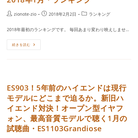
月
11
日
投
投
投
zionote-zio
2018年2月2日
ランキング
ソ
稿
稿
稿
ン
グ
者:
公
カ
2018年最初のランキングです。 毎回あまり変わり映えしませ…
ラ
開
テ
ン
キ
日:
ゴ
ン
2018
続きを読む
リ
グ
年
ー:
1
月・
ラ
ン
キ
ン
グ
ES903！5年前のハイエンドは現行
モデルにどこまで迫るか。新旧ハ
イエンド対決！オープン型イヤフ
ォン、最高音質モデルで聴く1月の
試聴曲・ES1103Grandiose