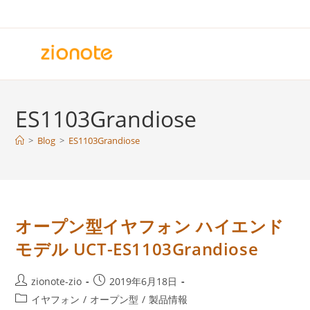
コ
ン
テ
ン
ツ
へ
ES1103Grandiose
ス
キ
>
Blog
>
ES1103Grandiose
ッ
プ
オープン型イヤフォン ハイエンド
モデル UCT-ES1103Grandiose
投
投
zionote-zio
2019年6月18日
稿
稿
投
イヤフォン
/
オープン型
/
製品情報
者:
公