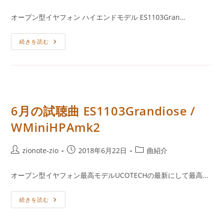
稿
開
カ
オープン型イヤフォン ハイエンドモデル ES1103Gran…
日:
テ
ゴ
オ
続きを読む
リ
ー
ー:
プ
ン
型
イ
ヤ
フ
ォ
ン
6月の試聴曲 ES1103Grandiose /
ハ
イ
WMiniHPAmk2
エ
ン
ド
モ
投
投
投
zionote-zio
2018年6月22日
曲紹介
デ
ル
稿
稿
稿
UCT-
者:
公
カ
ES1103Grandiose
オープン型イヤフォン最高モデルUCOTECHの最新にして最高…
開
テ
日:
ゴ
6
続きを読む
リ
月
ー:
の
試