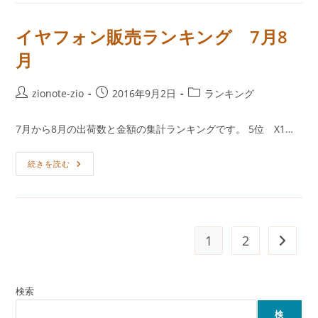
ラ
ン
キ
イヤフォン販売ランキング 7月8
ン
グ
月
投
投
投
zionote-zio
2016年9月2日
ランキング
稿
稿
稿
者:
公
カ
7月から8月の出荷数と金額の集計ランキングです。 5位 X1…
開
テ
日:
ゴ
イ
続きを読む
リ
ヤ
ー:
フ
ォ
ン
販
売
ラ
1
2
次のペ
ン
キ
ン
グ
7
検索
月
8
月
検