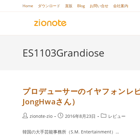
コ
Home
ダウンロード
直販
Blog
お問い合せ
会社案内
ン
テ
ン
ツ
へ
ES1103Grandiose
ス
キ
ッ
プ
プロデューサーのイヤフォンレビュー・
JongHwaさん）
投
投
投
zionote-zio
2016年8月23日
レビュー
稿
稿
稿
者:
公
カ
韓国の大手芸能事務所（S.M. Entertainment）…
開
テ