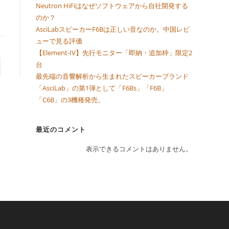
Neutron HiFiはなぜソフトウェアから自社開発する
のか？
AsciLabスピーカーF6Bは正しい音なのか。中国レビ
ューで見る評価
【Element-IV】先行モニター「即納・追加枠」限定2
台
最先端の音響解析から生まれたスピーカーブランド
「AsciLab」の第1弾として「F6Bs」「F6B」
「C6B」の3機種発売。
最近のコメント
表示できるコメントはありません。