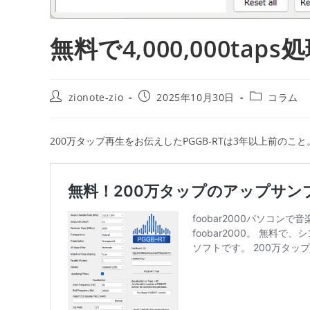
無料で4,000,000tap
投
投
投
zionote-zio
2025年10月30日
コラム
稿
稿
稿
者:
公
カ
開
テ
200万タップ再生をお伝えしたPGGB-RTは3年以上前のこと
日:
ゴ
リ
ー: