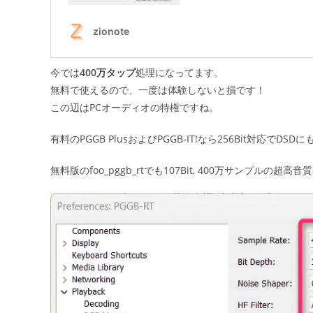
今では
400万タップ
処理になってます。
無料で使えるので、一度は体験しないと損です！
この辺はPCオーディオの特権ですね。
有料のPGGB PlusおよびPGGB-IT!なら256Bit対応でD
無料版のfoo_pggb_rtでも107Bit, 400万サンプルの超