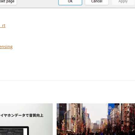
_rt
ensing