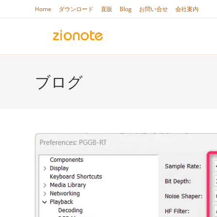
コ
Home
ダウンロード
直販
Blog
お問い合せ
会社案内
ン
テ
ン
ツ
へ
ブログ
ス
キ
ッ
プ