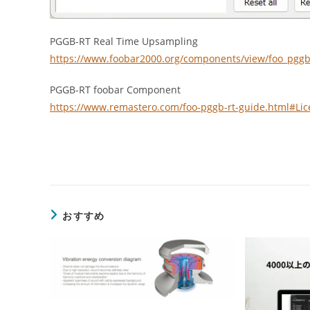
PGGB-RT Real Time Upsampling
https://www.foobar2000.org/components/view/foo_pggb
PGGB-RT foobar Component
https://www.remastero.com/foo-pggb-rt-guide.html#Lic
おすすめ