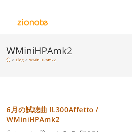
コ
ン
テ
ン
ツ
へ
WMiniHPAmk2
ス
キ
>
Blog
>
WMiniHPAmk2
ッ
プ
6月の試聴曲 IL300Affetto /
WMiniHPAmk2