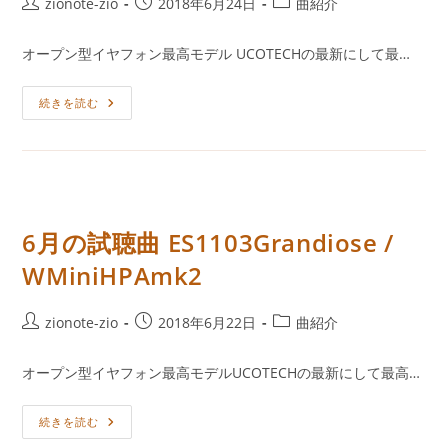
投
投
投
zionote-zio
2018年6月24日
曲紹介
稿
稿
稿
者:
公
カ
オープン型イヤフォン最高モデル UCOTECHの最新にして最…
開
テ
日:
ゴ
6
続きを読む
リ
月
ー:
の
試
聴
曲
IL300Affetto
/
WMiniHPAmk2
6月の試聴曲 ES1103Grandiose /
WMiniHPAmk2
投
投
投
zionote-zio
2018年6月22日
曲紹介
稿
稿
稿
者:
公
カ
オープン型イヤフォン最高モデルUCOTECHの最新にして最高…
開
テ
日:
ゴ
6
続きを読む
リ
月
ー: