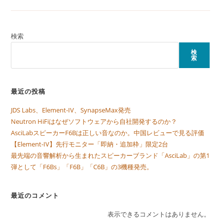
の
試
聴
曲
ES1103Grandiose
/
検索
WMiniHPAmk2
検
索
最近の投稿
JDS Labs、Element-IV、SynapseMax発売
Neutron HiFiはなぜソフトウェアから自社開発するのか？
AsciLabスピーカーF6Bは正しい音なのか。中国レビューで見る評価
【Element-IV】先行モニター「即納・追加枠」限定2台
最先端の音響解析から生まれたスピーカーブランド「AsciLab」の第1
弾として「F6Bs」「F6B」「C6B」の3機種発売。
最近のコメント
表示できるコメントはありません。