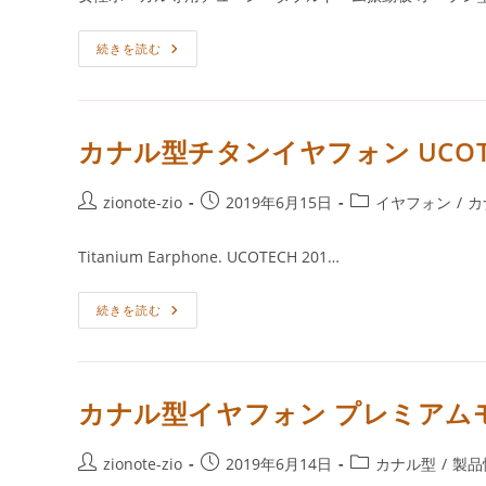
開
テ
モ
デ
日:
ゴ
ル
オ
続きを読む
リ
UCT-
ー
ES1103Grandiose
ー:
プ
ン
型
イ
ヤ
カナル型チタンイヤフォン UCOTECH 
フ
ォ
ン
女
投
投
投
zionote-zio
2019年6月15日
イヤフォン
/
カ
性
稿
稿
稿
ボ
ー
者:
公
カ
Titanium Earphone. UCOTECH 201…
カ
開
テ
ル
特
日:
ゴ
化
カ
続きを読む
リ
モ
ナ
デ
ー:
ル
ル
型
UCT-
チ
ES1003Diva
タ
ン
カナル型イヤフォン プレミアムモデル 
イ
ヤ
フ
ォ
投
投
投
zionote-zio
2019年6月14日
カナル型
/
製品
ン
稿
稿
稿