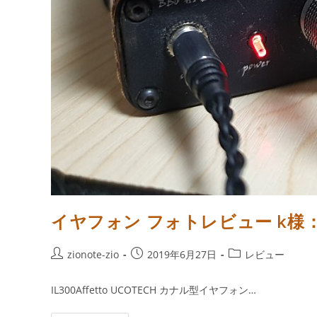
イヤフォン フォトレビュー k様：IL3
投
投
投
zionote-zio
2019年6月27日
レビュー
稿
稿
稿
者:
公
カ
IL300Affetto UCOTECH カナル型イヤフォン…
開
テ
日:
ゴ