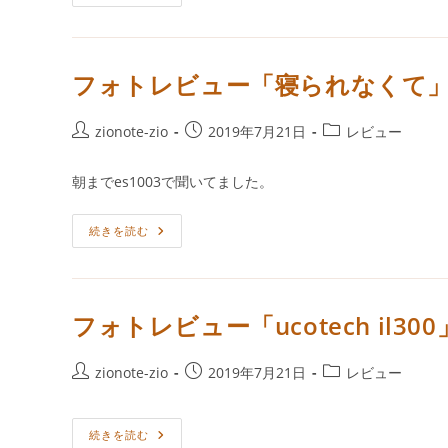
ビ
ー:
ュ
ー
「UCOTECH
UBIQUO
ES903
フォトレビュー「寝られなくて」
オ
ー
プ
ン
投
投
投
zionote-zio
2019年7月21日
レビュー
型
稿
稿
稿
イ
ヤ
者:
公
カ
朝までes1003で聞いてました。
ホ
開
テ
ン」
R
日:
ゴ
様
フ
続きを読む
リ
ォ
ー:
ト
レ
ビ
ュ
ー
フォトレビュー「ucotech il30
「寝
ら
れ
な
投
投
投
zionote-zio
2019年7月21日
レビュー
く
稿
稿
稿
て」
L
者:
公
カ
様
フ
開
テ
続きを読む