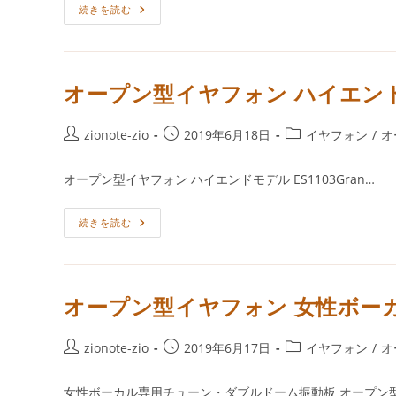
イ
続きを読む
リ
ヤ
ー:
フ
ォ
ン
フ
ォ
オープン型イヤフォン ハイエンドモデル
ト
レ
ビ
ュ
投
投
投
zionote-zio
2019年6月18日
イヤフォン
/
オ
ー
稿
稿
稿
K
様：
者:
公
カ
オープン型イヤフォン ハイエンドモデル ES1103Gran…
IL300Affetto
開
テ
日:
ゴ
オ
続きを読む
リ
ー
ー:
プ
ン
型
イ
ヤ
オープン型イヤフォン 女性ボーカル特
フ
ォ
ン
ハ
投
投
投
zionote-zio
2019年6月17日
イヤフォン
/
オ
イ
稿
稿
稿
エ
ン
者:
公
カ
女性ボーカル専用チューン・ダブルドーム振動板 オープン
ド