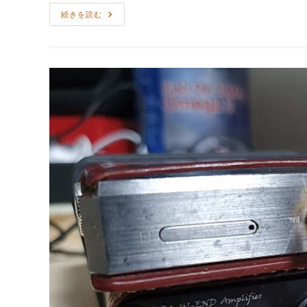
日:
ゴ
レ
続きを読む
リ
ビ
ー:
ュ
ー
「PSP
と
IM300」
G
様