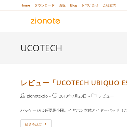
コ
Home
ダウンロード
直販
Blog
お問い合せ
会社案内
ン
テ
ン
ツ
へ
UCOTECH
ス
キ
ッ
プ
レビュー「UCOTECH UBIQUO
投
投
投
zionote-zio
2019年7月23日
レビュー
稿
稿
稿
者:
公
カ
パッケージは必要最小限。イヤホン本体とイヤーパッド（こ
開
テ
日:
ゴ
レ
続きを読む
リ