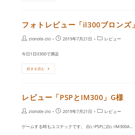
ォ
日:
ゴ
ト
レ
リ
ビ
ー:
ュ
ー
フォトレビュー「il300ブロンズ
「ucotech
Il300」
U
様
投
投
投
zionote-zio
2019年7月21日
レビュー
稿
稿
稿
者:
公
カ
今日1日il300で満足
開
テ
日:
ゴ
フ
続きを読む
リ
ォ
ー:
ト
レ
ビ
ュ
ー
レビュー「PSPとIM300」G様
「il300
ブ
ロ
ン
投
投
投
zionote-zio
2019年7月21日
レビュー
ズ」
稿
稿
稿
G
様
者:
公
カ
ゲームする時もユコテックです。 白いPSPに白いIM300A…
開
テ