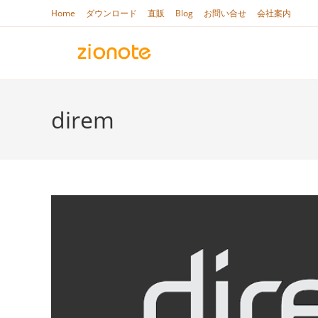
コ
Home
ダウンロード
直販
Blog
お問い合せ
会社案内
ン
テ
ン
ツ
へ
direm
ス
キ
ッ
プ