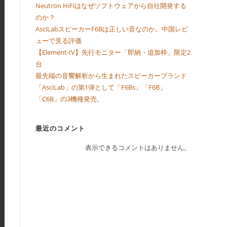
Neutron HiFiはなぜソフトウェアから自社開発する
のか？
AsciLabスピーカーF6Bは正しい音なのか。中国レビ
ューで見る評価
【Element-IV】先行モニター「即納・追加枠」限定2
台
最先端の音響解析から生まれたスピーカーブランド
「AsciLab」の第1弾として「F6Bs」「F6B」
「C6B」の3機種発売。
最近のコメント
表示できるコメントはありません。