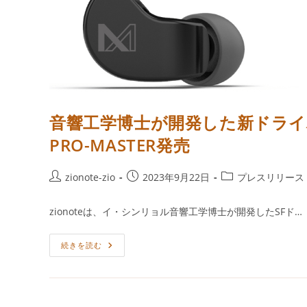
音響工学博士が開発した新ドライバー搭
PRO-MASTER発売
投
投
投
zionote-zio
2023年9月22日
プレスリリース
稿
稿
稿
者:
公
カ
zionoteは、イ・シンリョル音響工学博士が開発したSFド…
開
テ
日:
ゴ
音
続きを読む
リ
響
ー:
工
学
博
士
が