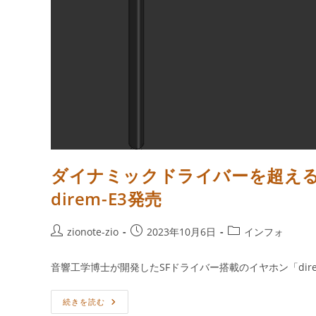
ダイナミックドライバーを超える新
direm-E3発売
投
投
投
zionote-zio
2023年10月6日
インフォ
稿
稿
稿
者:
公
カ
音響工学博士が開発したSFドライバー搭載のイヤホン「dir
開
テ
日:
ゴ
ダ
続きを読む
リ
イ