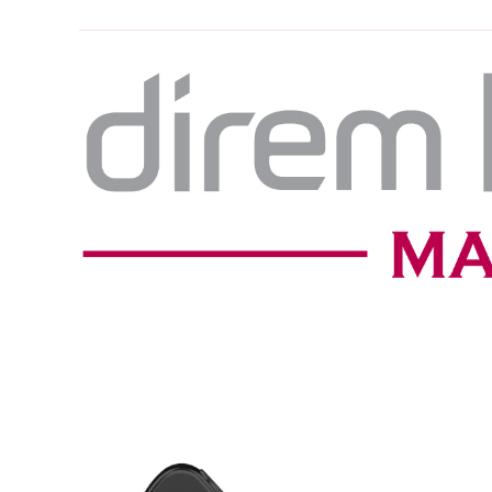
ー:
ナ
ミ
ッ
ク
ド
ラ
イ
バ
ー
を
超
え
る
新
ド
ラ
イ
バ
ー
搭
載
イ
ヤ
ホ
ン、
SONICAST
Direm-
E3
発
売