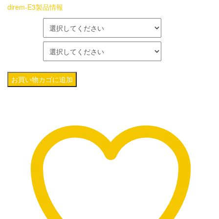
格
direm-E3製品情報
帯:
カラー
¥3,800
パッケージ
–
direm-
¥10,000
お買い物カゴに追加
E3
カ
ナ
ル
型
イ
ヤ
ホ
ン：
SONICAST
個