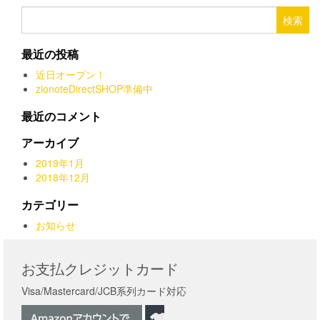
品
は
格
ー
検
ペ
¥29,258
は
シ
索:
ー
ョ
で
¥25,273
ジ
最近の投稿
ン
し
で
か
が
た。
す。
近日オープン！
ら
あ
zionoteDirectSHOP準備中
選
り
択
ま
最近のコメント
で
す。
き
オ
アーカイブ
ま
プ
す
2019年1月
シ
2018年12月
ョ
ン
カテゴリー
は
お知らせ
商
品
ペ
お支払クレジットカード
ー
ジ
Visa/Mastercard/JCB系列カード対応
か
ら