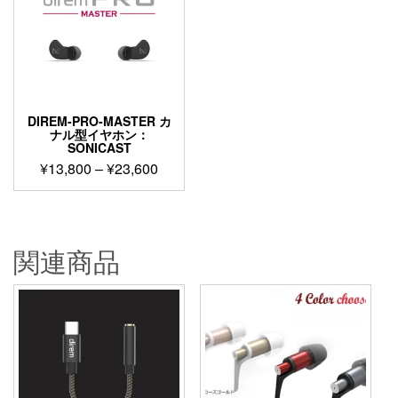
DIREM-PRO-MASTER カ
ナル型イヤホン：
SONICAST
価
¥
13,800
–
¥
23,600
格
こ
帯:
の
¥13,800
商
–
品
関連商品
¥23,600
に
は
複
数
の
バ
リ
エ