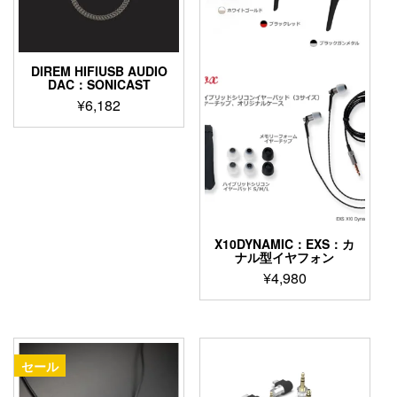
ー
シ
ョ
ン
DIREM HIFIUSB AUDIO
が
DAC：SONICAST
あ
¥
6,182
り
ま
す。
オ
プ
シ
ョ
ン
X10DYNAMIC：EXS：カ
は
ナル型イヤフォン
商
¥
4,980
品
こ
ペ
の
ー
商
ジ
品
か
セール
に
ら
は