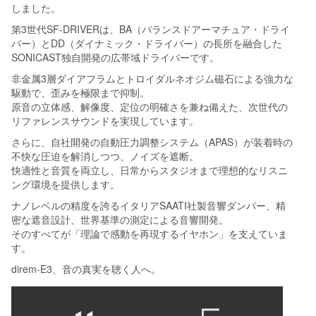
しました。
第3世代SF-DRIVERは、BA（バランスドアーマチュア・ドライ
バー）とDD（ダイナミック・ドライバー）の長所を融合した
SONICAST独自開発の広帯域ドライバーです。
非金属3層ダイアフラムとトロイダルネオジム磁石による強力な
駆動で、歪みを極限まで抑制。
原音の立体感、解像度、定位の明確さを兼ね備えた、次世代の
リファレンスサウンドを実現しています。
さらに、自社開発の自動圧力調整システム（APAS）が装着時の
不快な圧迫を解消しつつ、ノイズを遮断。
快適性と音質を両立し、日常からスタジオまで理想的なリスニ
ング環境を提供します。
ナノレベルの精度を誇るイタリアSAATI社製音響ダンパー、精
密な遮音設計、世界基準の測定による音響開発。
そのすべてが「理論で感動を再現するイヤホン」を支えていま
す。
direm-E3、音の真実を聴く人へ。