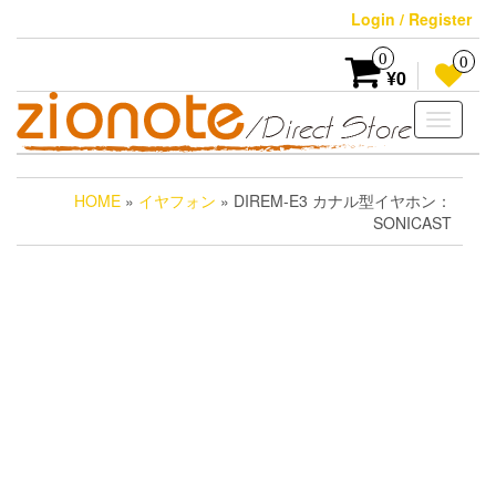
Skip
Login / Register
to
the
0
0
content
¥0
Toggle
navigati
HOME
»
イヤフォン
» DIREM-E3 カナル型イヤホン：
SONICAST