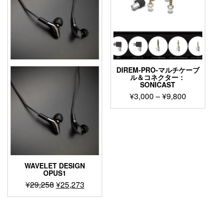
選
複
択
数
で
の
き
バ
ま
リ
す
エ
ー
DIREM-PRO-マルチケーブ
シ
ル＆コネクター：
SONICAST
ョ
価
¥
3,000
–
¥
9,800
ン
が
格
こ
あ
帯:
の
り
¥3,000
商
ま
–
品
す。
¥9,800
に
オ
は
プ
WAVELET DESIGN
複
OPUS1
シ
数
元
現
¥
29,258
¥
25,273
ョ
の
ン
の
在
バ
は
価
の
リ
商
格
価
エ