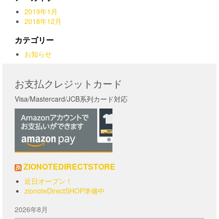
シ
シ
ペ
2019年1月
ョ
ョ
ー
2018年12月
ン
ン
ジ
が
が
か
カテゴリー
あ
あ
ら
お知らせ
り
り
選
ま
ま
択
す。
す。
で
お支払クレジットカード
オ
オ
き
プ
プ
ま
Visa/Mastercard/JCB系列カード対応
シ
シ
す
ョ
ョ
ン
ン
は
は
商
商
品
品
ペ
ペ
ZIONOTEDIRECTSTORE
ー
ー
近日オープン！
ジ
ジ
zionoteDirectSHOP準備中
か
か
ら
ら
2026年8月
選
選