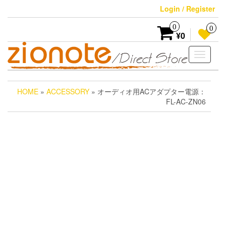
Skip
Login / Register
to
the
0
0
content
¥0
Toggle
navigati
HOME
»
ACCESSORY
» オーディオ用ACアダプター電源：
FL-AC-ZN06