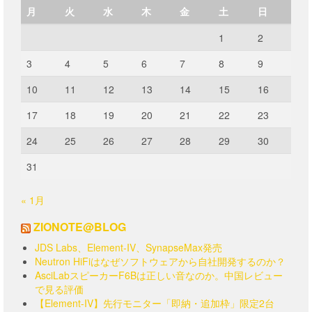
択
択
月
火
水
木
金
土
日
で
で
き
き
1
2
ま
ま
す
す
3
4
5
6
7
8
9
10
11
12
13
14
15
16
17
18
19
20
21
22
23
24
25
26
27
28
29
30
31
« 1月
ZIONOTE@BLOG
JDS Labs、Element-IV、SynapseMax発売
Neutron HiFiはなぜソフトウェアから自社開発するのか？
AsciLabスピーカーF6Bは正しい音なのか。中国レビュー
で見る評価
【Element-IV】先行モニター「即納・追加枠」限定2台