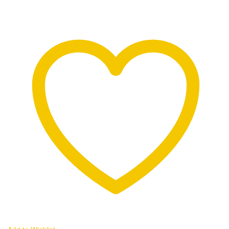
ー
デ
ィ
オ
用
AC
ア
ダ
プ
タ
ー
電
源：
FL-
AC-
zn06
個