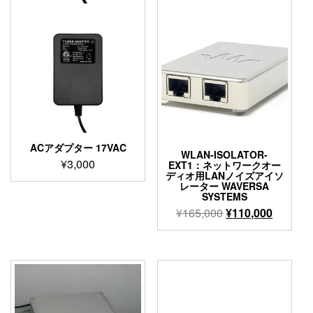
ACアダプター 17VAC
WLAN-ISOLATOR-
¥
3,000
EXT1：ネットワークオー
ディオ用LANノイズアイソ
レーター WAVERSA
SYSTEMS
元
現
¥
165,000
¥
110,000
の
在
こ
価
の
の
格
価
商
は
格
品
¥165,000
は
に
は
で
¥110,00