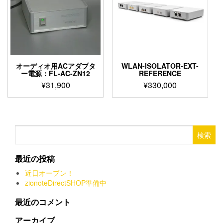
複
し
で
数
た。
す。
の
バ
リ
エ
ー
オーディオ用ACアダプタ
WLAN-ISOLATOR-EXT-
シ
ー電源：FL-AC-ZN12
REFERENCE
ョ
¥
31,900
¥
330,000
ン
こ
こ
が
の
の
あ
商
商
り
品
品
検
ま
に
に
索:
す。
は
は
オ
最近の投稿
複
複
プ
数
数
シ
近日オープン！
の
の
ョ
zionoteDirectSHOP準備中
バ
バ
ン
リ
リ
最近のコメント
は
エ
エ
商
ー
ー
アーカイブ
品