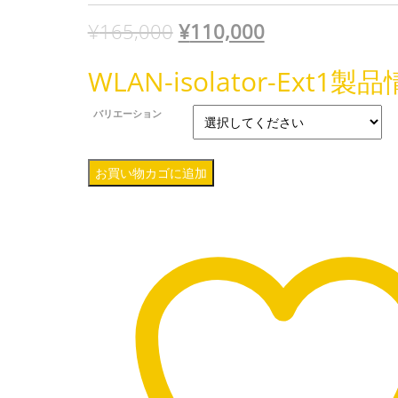
元
現
¥
165,000
¥
110,000
の
在
WLAN-isolator-Ext1製
価
の
バリエーション
格
価
は
格
WLAN-
お買い物カゴに追加
isolator-
¥165,000
は
Ext1：
で
¥110,000
ネ
ッ
し
で
ト
ワ
た。
す。
ー
ク
オ
ー