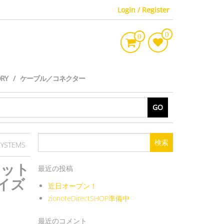
Login / Register
0
0
ORY
ケーブル／コネクター
GO
検
YSTEMS
索:
：ネット
最近の投稿
イズ
近日オープン！
zionoteDirectSHOP準備中
最近のコメント