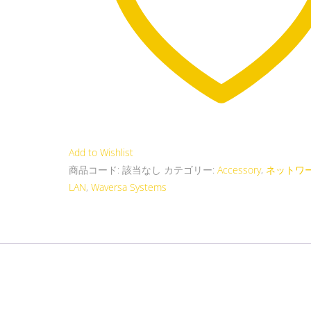
デ
ィ
オ
用
LAN
ノ
イ
ズ
ア
Add to Wishlist
イ
商品コード:
該当なし
カテゴリー:
Accessory
,
ネットワ
ソ
LAN
,
Waversa Systems
レ
ー
タ
ー
Waversa
Systems
個