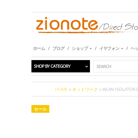
Skip
to
the
content
ホーム
ブログ
ショップ
イヤフォン
ヘ
SHOP BY CATEGORY
SEARCH
HOME
»
ネットワーク
» WLAN-ISOLA
セール