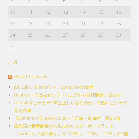
3
4
5
6
7
8
9
択
で
10
11
12
13
14
15
16
き
17
18
19
20
21
22
23
ま
す
24
25
26
27
28
29
30
31
« 1月
ZIONOTE@BLOG
JDS Labs、Element-IV、SynapseMax発売
Neutron HiFiはなぜソフトウェアから自社開発するのか？
AsciLabスピーカーF6Bは正しい音なのか。中国レビューで
見る評価
【Element-IV】先行モニター「即納・追加枠」限定2台
最先端の音響解析から生まれたスピーカーブランド
「AsciLab」の第1弾として「F6Bs」「F6B」「C6B」の3機