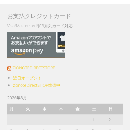
あ
ー
り
ジ
お支払クレジットカード
ま
か
す。
Visa/Mastercard/JCB系列カード対応
ら
オ
選
プ
択
シ
で
ョ
き
ン
ま
は
ZIONOTEDIRECTSTORE
す
商
近日オープン！
品
zionoteDirectSHOP準備中
ペ
ー
2026年8月
ジ
月
火
水
木
金
土
日
か
ら
1
2
選