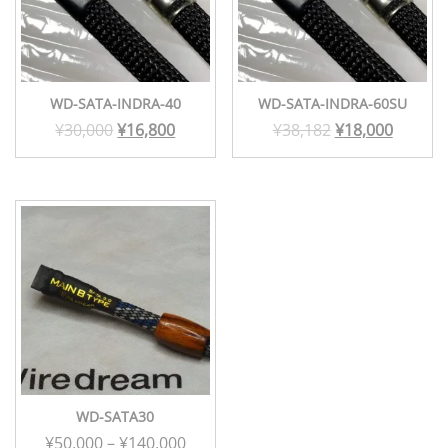
WD-SATA-INDRA-40
WD-SATA-INDRA-60SU
元
現
元
現
¥
30,000
¥
16,800
¥
38,182
¥
18,000
の
在
の
在
こ
価
の
価
の
の
格
価
格
価
商
品
は
格
は
格
に
¥30,000
は
¥38,182
は
は
で
¥16,800
で
¥18,00
複
し
で
し
で
数
た。
す。
た。
す。
の
バ
リ
WD-SATA30
エ
価
¥
50,000
–
¥
140,000