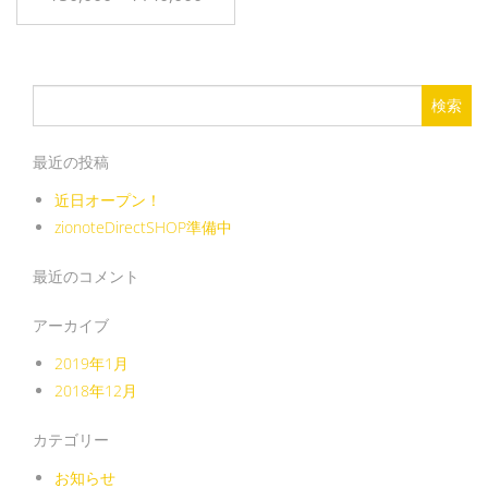
ー
格
こ
シ
帯:
の
ョ
¥50,000
商
検
ン
品
–
索:
が
に
¥140,000
あ
最近の投稿
は
り
複
近日オープン！
ま
数
zionoteDirectSHOP準備中
す。
の
オ
バ
最近のコメント
プ
リ
シ
アーカイブ
エ
ョ
ー
2019年1月
ン
シ
2018年12月
は
ョ
商
ン
カテゴリー
品
が
お知らせ
ペ