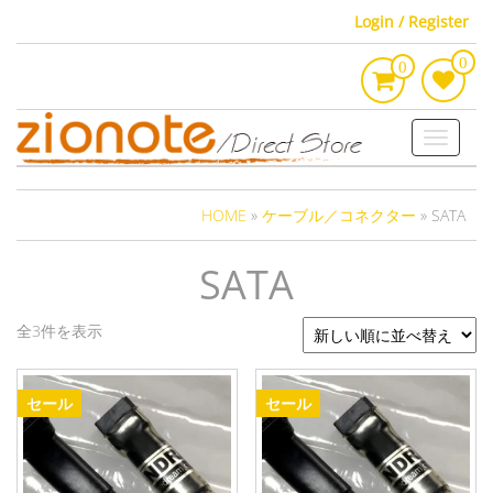
Skip
Login / Register
to
0
the
0
content
Toggle
navigati
HOME
»
ケーブル／コネクター
» SATA
SATA
新
全3件を表示
し
い
セール
セール
順