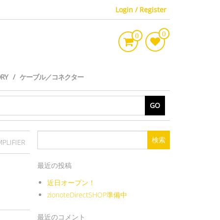
Login / Register
0
0
ORY
ケーブル／コネクター
GO
検
PLIFIER
索:
最近の投稿
近日オープン！
zionoteDirectSHOP準備中
最近のコメント