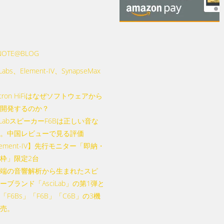
NOTE@BLOG
 Labs、Element-IV、SynapseMax
utron HiFiはなぜソフトウェアから
開発するのか？
ciLabスピーカーF6Bは正しい音な
。中国レビューで見る評価
lement-IV】先行モニター「即納・
枠」限定2台
端の音響解析から生まれたスピ
ーブランド「AsciLab」の第1弾と
「F6Bs」「F6B」「C6B」の3機
売。