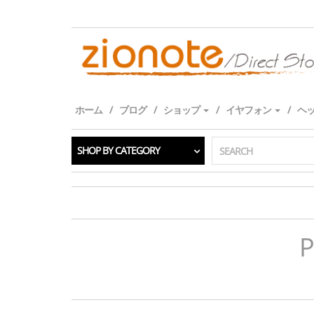
Skip
to
the
content
ホーム
ブログ
ショップ
イヤフォン
ヘ
SHOP BY CATEGORY
SEARCH
P