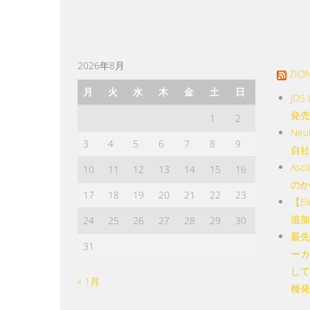
は
複
数
の
2026年8月
ZIO
バ
月
火
水
木
金
土
日
JDS
リ
発売
エ
1
2
Ne
ー
3
4
5
6
7
8
9
自社
シ
As
ョ
10
11
12
13
14
15
16
のか
ン
17
18
19
20
21
22
23
【E
が
追加
あ
24
25
26
27
28
29
30
最先
り
31
ーカ
ま
して
す。
« 1月
種発
オ
プ