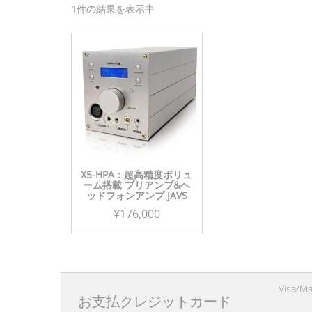
1件の結果を表示中
X5-HPA：超高精度ボリュ
ーム搭載 プリアンプ&ヘ
ッドフォンアンプ JAVS
¥
176,000
こ
の
商
Visa/
品
お支払クレジットカード
に