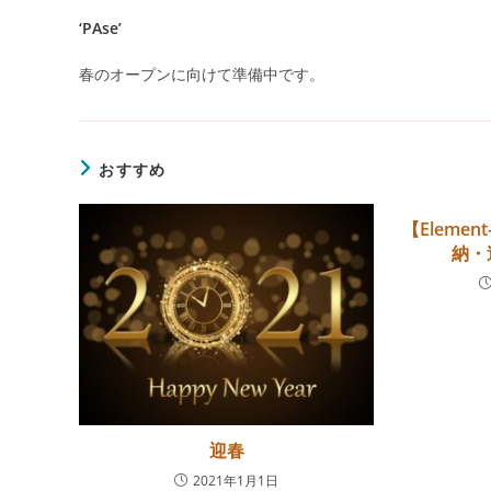
リ
‘PAse’
ー:
春のオープンに向けて準備中です。
おすすめ
【Eleme
納・
迎春
2021年1月1日