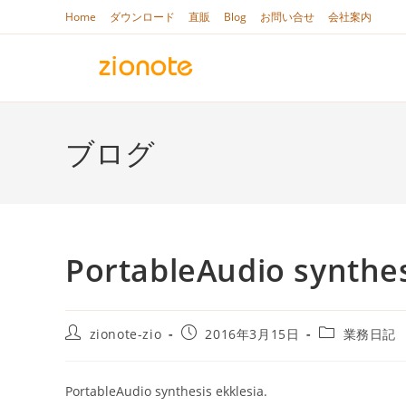
コ
Home
ダウンロード
直販
Blog
お問い合せ
会社案内
ン
テ
ン
ツ
へ
ブログ
ス
キ
ッ
プ
PortableAudio synthes
投
投
投
zionote-zio
2016年3月15日
業務日記
稿
稿
稿
者:
公
カ
開
テ
PortableAudio synthesis ekklesia.
日:
ゴ