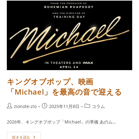
で
音
質
向
上、
Neutron
HiFi
Isolator-
V1
発
売
キングオブポップ、映画
「Michael」を最高の音で迎える
投
投
投
zionote-zio
2025年11月8日
コラム
稿
稿
稿
者:
公
カ
2026年、キングオブポップ「Michael」の準備 あのム…
開
テ
日:
ゴ
キ
続きを読む
リ