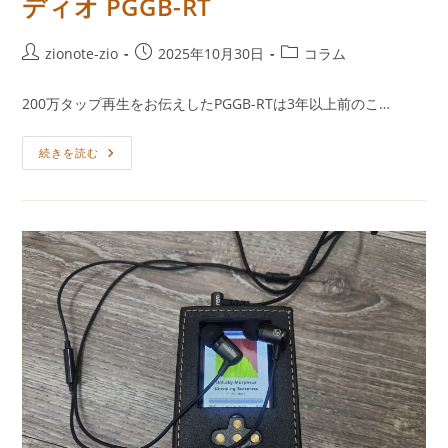
ディオ PGGB-RT
投
投
投
zionote-zio
2025年10月30日
コラム
稿
稿
稿
者:
公
カ
200万タップ再生をお伝えしたPGGB-RTは3年以上前のこ…
開
テ
日:
ゴ
無
続きを読む
リ
料
ー:
で
4,000,000taps
処
理
の
PC
オ
ー
デ
ィ
オ
PGGB-
RT