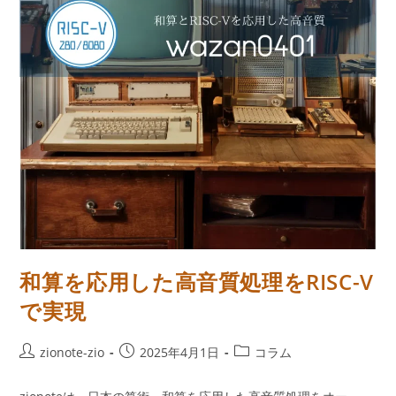
和算を応用した高音質処理をRISC-V
で実現
投
投
投
zionote-zio
2025年4月1日
コラム
稿
稿
稿
者:
公
カ