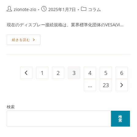
投
投
投
zionote-zio
2025年1月7日
コラム
稿
稿
稿
者:
公
カ
現在のディスプレー接続規格は、業界標準化団体のVESA(Vi…
開
テ
日:
ゴ
HDMI
続きを読む
リ
2.2
ー:
/
DisplayPort
2.1b
1
2
3
4
5
6
前のページヘ
…
23
次のペ
検索
検
索