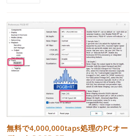
ン
ー:
グ
オ
ブ
ポ
ッ
プ、
映
画
「Michael」
を
最
高
の
音
で
迎
え
る
無料で4,000,000taps処理のPCオー