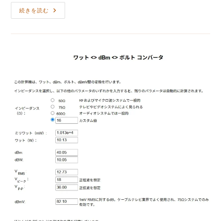
リ
Direm-
ー:
続きを読む
E3
と
ProMaster、
ど
ち
ら
を
選
ぶ？
あ
な
た
に
合
う
イ
ヤ
ホ
ン
の
見
つ
け
方