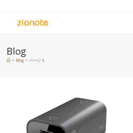
コ
ン
テ
ン
ツ
へ
Blog
ス
キ
>
Blog
>
ページ 3
ッ
プ