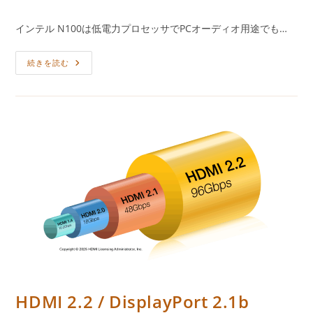
稿
稿
稿
者:
公
カ
インテル N100は低電力プロセッサでPCオーディオ用途でも…
開
テ
日:
ゴ
INTEL
続きを読む
リ
Twin
ー:
Lake
N350
HDMI 2.2 / DisplayPort 2.1b