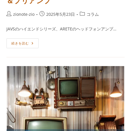
＆プリアンプ
仕
様
投
投
投
zionote-zio
2025年5月23日
コラム
稿
稿
稿
者:
公
カ
JAVSのハイエンドシリーズ、ARETEのヘッドフォンアンプ…
開
テ
日:
ゴ
AreTe-
続きを読む
リ
HPA/JAVS
ー:
最
新
ヘ
ッ
ド
フ
ォ
ン
＆
プ
リ
ア
ン
プ