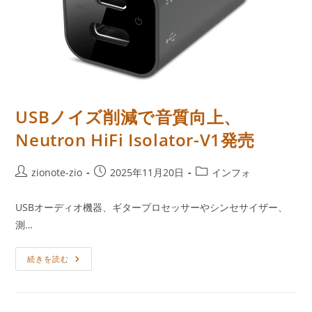
USBノイズ削減で音質向上、
Neutron HiFi Isolator-V1発売
投
投
投
zionote-zio
2025年11月20日
インフォ
稿
稿
稿
者:
公
カ
USBオーディオ機器、ギタープロセッサーやシンセサイザー、
開
テ
測…
日:
ゴ
リ
USB
ー:
続きを読む
ノ
イ
ズ
削
減