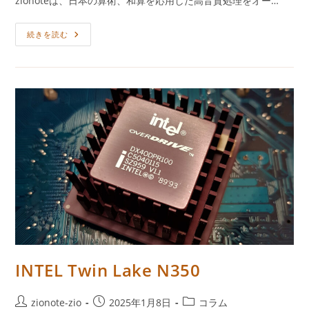
zionoteは、日本の算術、和算を応用した高音質処理をオー…
開
テ
日:
ゴ
和
続きを読む
リ
算
ー:
を
応
用
し
た
高
音
質
処
理
を
RISC-
V
で
実
現
INTEL Twin Lake N350
投
投
投
zionote-zio
2025年1月8日
コラム