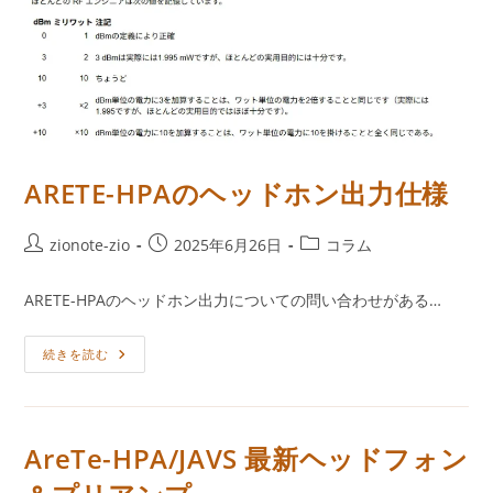
ARETE-HPAのヘッドホン出力仕様
投
投
投
zionote-zio
2025年6月26日
コラム
稿
稿
稿
者:
公
カ
ARETE-HPAのヘッドホン出力についての問い合わせがある…
開
テ
日:
ゴ
ARETE-
続きを読む
リ
HPA
ー:
の
ヘ
ッ
ド
ホ
AreTe-HPA/JAVS 最新ヘッドフォン
ン
出
力