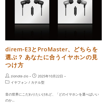
direm-E3とProMaster、どちらを
選ぶ？ あなたに合うイヤホンの見
つけ方
投
投
zionote-zio
2025年10月22日
稿
稿
投
イヤフォン
/
カナル型
者:
公
稿
開
カ
音の世界にこだわりたいけれど、「どのイヤホンを選べばいい
日:
テ
のか…
ゴ