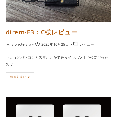
direm-E3：C様レビュー
投
投
投
zionote-zio
2025年10月29日
レビュー
稿
稿
稿
者:
公
カ
ちょうどパソコンとスマホとかで色々イヤホン１つ必要だった
開
テ
ので…
日:
ゴ
リ
Direm-
ー:
続きを読む
E3：
C
様
レ
ビ
ュ
ー