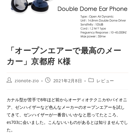
「オープンエアーで最高のメー
カー」京都府 K様
投
投
投
zionote-zio
2021年2月8日
レビュー
稿
稿
稿
者:
公
カ
開
テ
カナル型が苦手で8年ほど前からオーディオテクニカやパイオニ
日:
ゴ
ア、ゼンハイザーなど色んなメーカーのオープンエアーを試し
リ
ー:
てきて、ゼンハイザーが一番音いいかなと思ってたところ、
es703に会いました。こんないいものがあるとは知りませんでし
た。