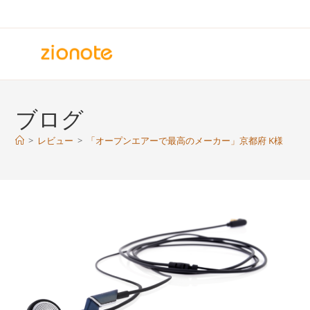
コ
ン
テ
ン
ツ
へ
ブログ
ス
キ
>
レビュー
>
「オープンエアーで最高のメーカー」京都府 K様
ッ
プ