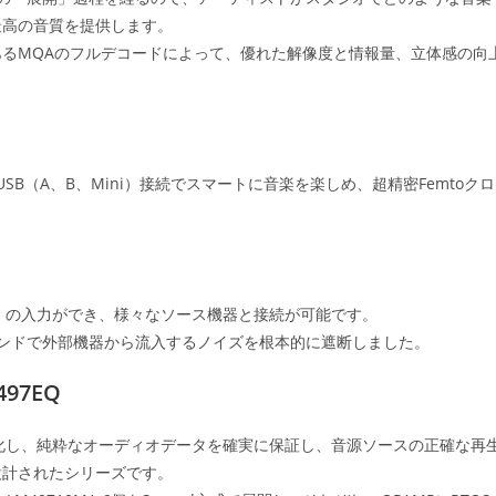
最高の音質を提供します。
るMQAのフルデコードによって、優れた解像度と情報量、立体感の向
など、3つのUSB（A、B、Mini）接続でスマートに音楽を楽しめ、超精密Femtoクロ
K III）の入力ができ、様々なソース機器と接続が可能です。
載し、グラウンドで外部機器から流入するノイズを根本的に遮断しました。
97EQ
を最大化し、純粋なオーディオデータを確実に保証し、音源ソースの正確な再
設計されたシリーズです。