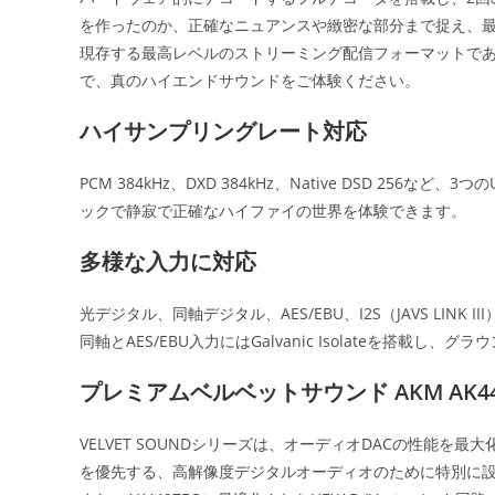
を作ったのか、正確なニュアンスや緻密な部分まで捉え、
現存する最高レベルのストリーミング配信フォーマットであ
で、真のハイエンドサウンドをご体験ください。
ハイサンプリングレート対応
PCM 384kHz、DXD 384kHz、Native DSD 256
ックで静寂で正確なハイファイの世界を体験できます。
多様な入力に対応
光デジタル、同軸デジタル、AES/EBU、I2S（JAVS LIN
同軸とAES/EBU入力にはGalvanic Isolateを搭
プレミアムベルベットサウンド AKM AK44
VELVET SOUNDシリーズは、オーディオDACの性能
を優先する、高解像度デジタルオーディオのために特別に