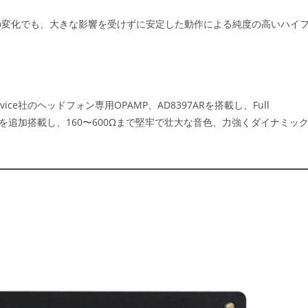
の変化でも、大きな影響を受けずに安定した動作による純度の高いハイ
ce社のヘッドフォン専用OPAMP、AD8397ARを搭載し、Full
creteを追加搭載し、160〜600Ωまで堅牢で壮大な音色、力強くダイナミッ