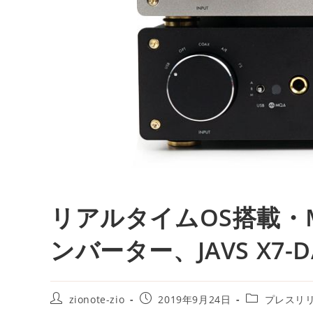
リアルタイムOS搭載・
ンバーター、JAVS X7-D
投
投
投
zionote-zio
2019年9月24日
プレスリ
稿
稿
稿