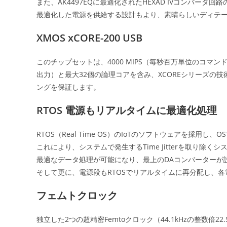
また、AK4497EQに最適化されたHEXAD IVコンバータ回路の
最適化した電源を供給する設計もより、素晴らしいディテ
XMOS xCORE-200 USB
このチップセットは、4000 MIPS（毎秒百万単位のコマンド
出力）と最大32個の論理コアを含み、XCOREシリーズの
ングを保証します。
RTOS 電源もリアルタイムに最適化処理
RTOS（Real Time OS）のIoTのソフトウェアを採用
これにより、システムで発生するTime Jitterを取り除
最適なデータ処理が可能になり、最上のDAコンバーターが
そして更に、電源段もRTOSでリアルタイムに再分配し、
フェムトクロック
独立した2つの超精密Femtoクロック（44.1kHzの整数倍22.