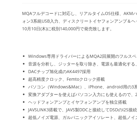
者:
公
カ
開
テ
MQAフルデコードに対応し、リアルタイムOS仕様、AKMハイ
日:
ゴ
ォン3系統USB入力、ディスクリートイヤフォンアンプ＆ヘッドフォ
リ
ー:
10月10日(木)に税別140,000円で発売致します。
Windows専用ドライバーによるMQA2回展開のフルス
音源を分析し、ジッターを取り除き、電源も最適化する
DACチップ旭化成のAK4497採用
超高精度クロック、Femtoクロック搭載
パソコン（Windows&Mac）、iPhone、android用の3
変換アダプターを使えばパソコン入力にも使えるので、
ヘッドフォンアンプとイヤフォンアンプを独立搭載
JAVSLINK3搭載で、JAVS製DDCと接続してDSDのI2S
超低ノイズ電源、ガルバニックアイソレート、超低ノイズ