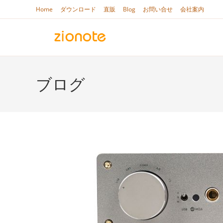
コ
Home
ダウンロード
直販
Blog
お問い合せ
会社案内
ン
テ
ン
ツ
へ
ブログ
ス
キ
ッ
プ