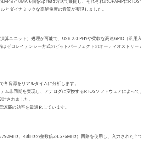
LM49710MA 6個をSpread方式で展開し、それぞれのOPAMPにRTOS
ールとダイナミックな高解像度の音質が実現しました。
演算ユニット）処理が可能で、USB 2.0 PHYや柔軟な高速GPIO（汎用
技術はゼロレイテンシー方式のビットパーフェクトのオーディオストリー
し、OSで各音源をリアルタイムに分析します。
くシステム非同期を実現し、アナログに変換するRTOSソフトウェアによって
設計されました。
各電源部の効率を最適化しています。
5792MHz、48kHzの整数倍24.576MHz）回路を使用し、入力された全