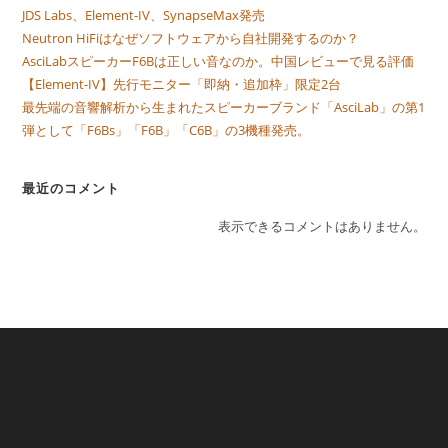
JDS Labs、Element-IV、SynapseMax発売
Neutron HiFiはなぜソフトウェアから自社開発するのか？
AsciLabスピーカーF6Bは正しい音なのか。中国レビューで見る評価
【Element-IV】先行モニター「即納・追加枠」限定2台
最先端の音響解析から生まれたスピーカーブランド「AsciLab」の第1
弾として「F6Bs」「F6B」「C6B」の3機種発売。
最近のコメント
表示できるコメントはありません。