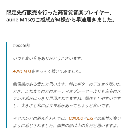
者:
公
カ
開
テ
限定先行販売を行った高音質音楽プレイヤー、
日:
ゴ
aune M1sのご感想がM様から早速届きました。
リ
ー:
zionote様
いつも良い音をありがとうございます。
AUNE M1s
をさっそく聴いてみました。
臨場感のある音だと思います。特にギターのデュオを聴いた
とき、これまでのどのオーディオプレーヤーよりも左右のス
テレオ感がはっきり再現されてますね。操作もしやすいです
し、大きさも私には存在感があってちょうど良いです。
イヤホンとの組み合わせでは、
UBIQUO
と
EXS
との相性が良い
ように感じられました。価格の倍以上の音だと思いますよ。