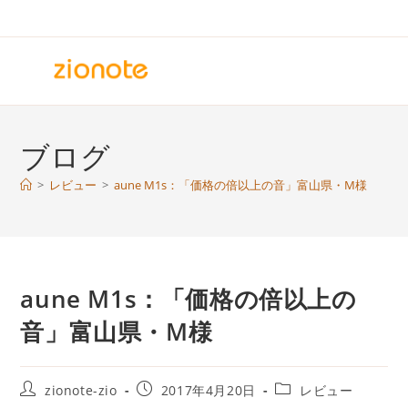
コ
ン
テ
ン
ツ
へ
ブログ
ス
キ
>
レビュー
>
aune M1s：「価格の倍以上の音」富山県・M様
ッ
プ
aune M1s：「価格の倍以上の
音」富山県・M様
投
投
投
zionote-zio
2017年4月20日
レビュー
稿
稿
稿