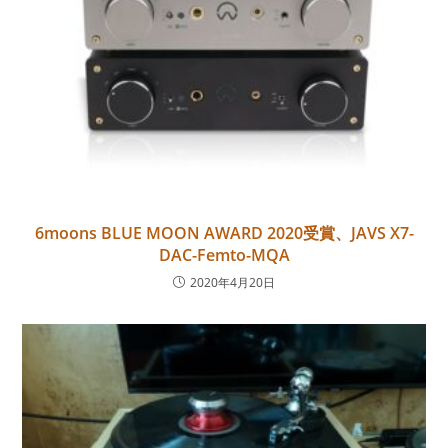
6moons BLUE MOON AWARD 2020受賞、JAVS X7-
DAC-Femto-MQA
2020年4月20日