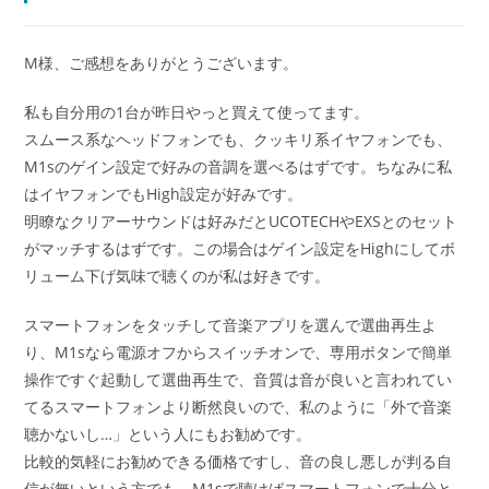
M様、ご感想をありがとうございます。
私も自分用の1台が昨日やっと買えて使ってます。
スムース系なヘッドフォンでも、クッキリ系イヤフォンでも、
M1sのゲイン設定で好みの音調を選べるはずです。ちなみに私
はイヤフォンでもHigh設定が好みです。
明瞭なクリアーサウンドは好みだとUCOTECHやEXSとのセット
がマッチするはずです。この場合はゲイン設定をHighにしてボ
リューム下げ気味で聴くのが私は好きです。
スマートフォンをタッチして音楽アプリを選んで選曲再生よ
り、M1sなら電源オフからスイッチオンで、専用ボタンで簡単
操作ですぐ起動して選曲再生で、音質は音が良いと言われてい
てるスマートフォンより断然良いので、私のように「外で音楽
聴かないし…」という人にもお勧めです。
比較的気軽にお勧めできる価格ですし、音の良し悪しが判る自
信が無いという方でも、M1sで聴けばスマートフォンで十分と