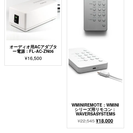
ョ
ン
が
あ
り
ま
す。
オ
オーディオ用ACアダプタ
プ
ー電源：FL-AC-ZN06
シ
¥
16,500
ョ
こ
ン
の
は
商
商
品
品
に
ペ
は
ー
複
ジ
WMINIREMOTE：WMINI
数
シリーズ用リモコン：
か
WAVERSASYSTEMS
の
ら
元
現
バ
¥
22,545
¥
18,000
選
リ
の
在
択
エ