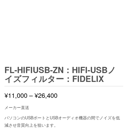
FL-HIFIUSB-ZN：HIFI-USBノ
イズフィルター：FIDELIX
価
¥
11,000
–
¥
26,400
格
メーカー直送
帯:
パソコンのUSBポートとUSBオーディオ機器の間でノイズを低
減させ音質向上を狙います。
¥11,000