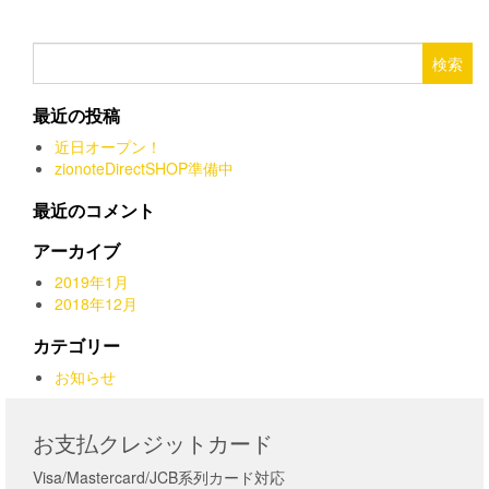
価
の
で
ー
格
価
き
シ
ま
は
格
検
ョ
す
¥22,545
は
索:
ン
で
¥18,000
が
最近の投稿
し
で
あ
た。
す。
近日オープン！
り
zionoteDirectSHOP準備中
ま
す。
最近のコメント
オ
プ
アーカイブ
シ
ョ
2019年1月
ン
2018年12月
は
カテゴリー
商
品
お知らせ
ペ
ー
ジ
お支払クレジットカード
か
ら
Visa/Mastercard/JCB系列カード対応