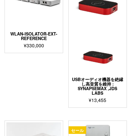
WLAN-ISOLATOR-EXT-
REFERENCE
¥
330,000
こ
の
商
品
に
USBオーディオ機器を絶縁
し高音質を維持 :
は
SYNAPSEMAX ,JDS
複
LABS
数
¥
13,455
の
バ
リ
エ
ー
セール
シ