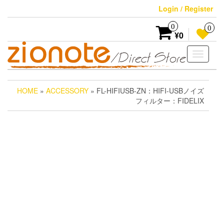
Skip
Login / Register
to
the
0
0
content
¥0
Toggle
navigati
HOME
»
ACCESSORY
» FL-HIFIUSB-ZN：HIFI-USBノイズ
フィルター：FIDELIX