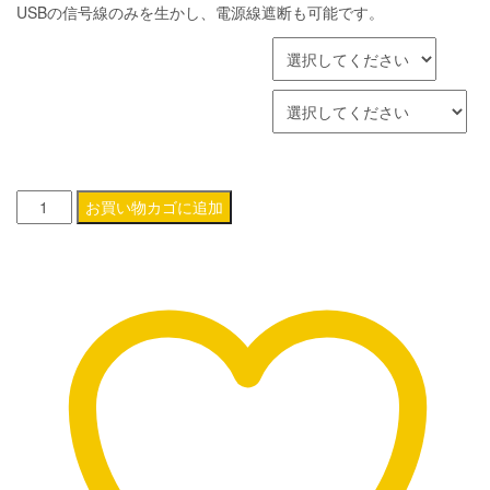
USBの信号線のみを生かし、電源線遮断も可能です。
–
カラー
¥26,400
超低ノイズ5V-USB電源ACアダプターセット
FL-
お買い物カゴに追加
HiFiUSB-
zn：
HiFi-
USB
ノ
イ
ズ
フ
ィ
ル