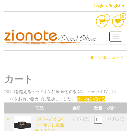
Skip
Login / Register
to
0
the
1
content
Toggle
navigati
HOME
»
カート
カート
“8000を超えるヘッドホンに最適化するDAC : Element-IV ,JDS
Labs”をお買い物カゴに追加しました。
買い物を続ける
商品
金額
数量
小計
項
サ
8000
×
8000を超えるヘ
¥
107,273
¥
107,273
目
ム
を
ッドホンに最適
を
ネ
超
化するDAC :
削
イ