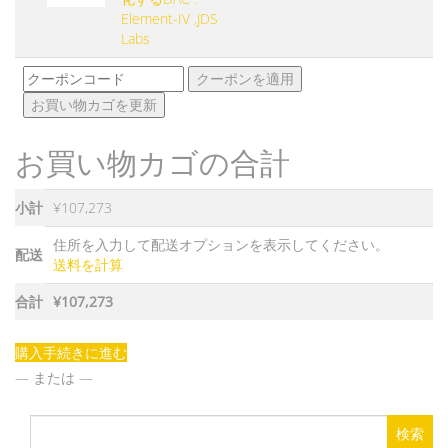
え
Element-IV ,JDS
除
ル
る
Labs
画
ヘ
像
ク
ッ
クーポンを適用
ー
ド
お買い物カゴを更新
ポ
ホ
ン:
ン
お買い物カゴの合計
に
最
適
小計
¥
107,273
化
す
住所を入力して配送オプションを表示してください。
配送
る
送料を計算
DAC
:
合計
¥
107,273
Element-
IV
購入手続きに進む
,JDS
— または —
Labs
個
検