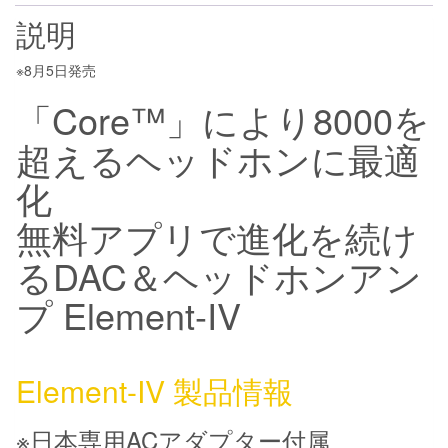
ド
説明
ホ
ン
※8月5日発売
に
「Core™」により8000を
最
超えるヘッドホンに最適
適
化
化
す
る
無料アプリで進化を続け
DAC
るDAC＆ヘッドホンアン
:
Element-
プ Element-IV
IV
,JDS
Labs
Element-IV 製品情報
個
※日本専用ACアダプター付属