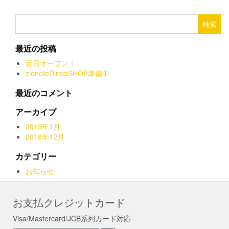
¥347,800
り
商
–
ま
品
検
す。
¥372,800
に
索:
オ
は
最近の投稿
プ
複
シ
数
近日オープン！
ョ
の
zionoteDirectSHOP準備中
ン
バ
は
リ
最近のコメント
商
エ
品
ー
アーカイブ
ペ
シ
2019年1月
ー
ョ
2018年12月
ジ
ン
か
が
カテゴリー
ら
あ
選
お知らせ
り
択
ま
で
す。
お支払クレジットカード
き
オ
ま
プ
Visa/Mastercard/JCB系列カード対応
す
シ