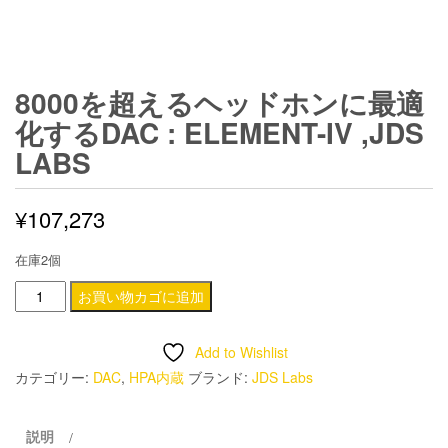
8000を超えるヘッドホンに最適
化するDAC : ELEMENT-IV ,JDS
LABS
¥
107,273
在庫2個
8000
お買い物カゴに追加
を
超
Add to Wishlist
え
カテゴリー:
DAC
,
HPA内蔵
ブランド:
JDS Labs
る
ヘ
説明
ッ