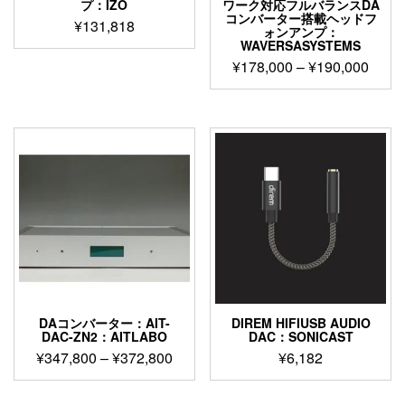
プ：IZO
ワーク対応フルバランスDA
コンバーター搭載ヘッドフ
¥
131,818
ォンアンプ：
WAVERSASYSTEMS
価
¥
178,000
–
¥
190,000
格
こ
帯:
の
¥178
商
–
品
¥190
に
は
複
数
の
バ
リ
エ
ー
DAコンバーター：AIT-
DIREM HIFIUSB AUDIO
シ
DAC-ZN2：AITLABO
DAC：SONICAST
ョ
価
¥
347,800
–
¥
372,800
¥
6,182
ン
格
が
こ
帯:
あ
の