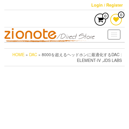
Skip
Login / Register
to
the
0
0
content
Toggle
navigati
HOME
»
DAC
» 8000を超えるヘッドホンに最適化するDAC :
ELEMENT-IV ,JDS LABS