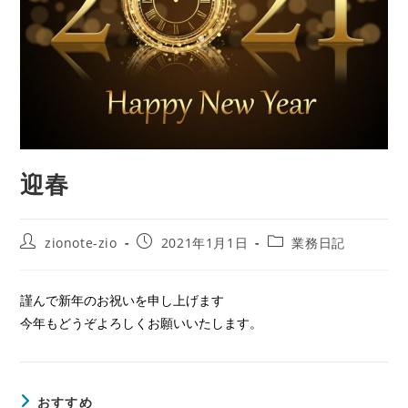
迎春
投
投
投
zionote-zio
2021年1月1日
業務日記
稿
稿
稿
者:
公
カ
開
テ
謹んで新年のお祝いを申し上げます
日:
ゴ
今年もどうぞよろしくお願いいたします。
リ
ー:
おすすめ