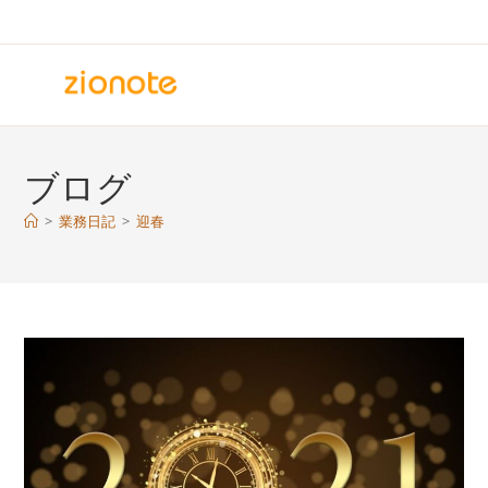
コ
ン
テ
ン
ツ
へ
ブログ
ス
キ
>
業務日記
>
迎春
ッ
プ