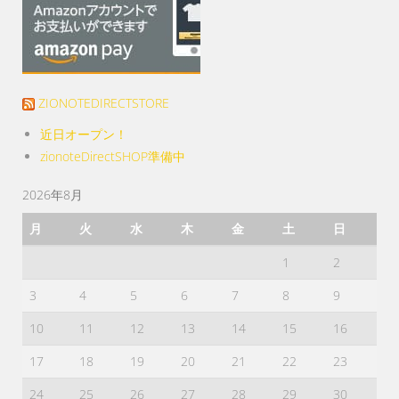
プ
シ
ョ
ン
は
ZIONOTEDIRECTSTORE
商
近日オープン！
品
zionoteDirectSHOP準備中
ペ
ー
2026年8月
ジ
月
火
水
木
金
土
日
か
ら
1
2
選
3
4
5
6
7
8
9
択
で
10
11
12
13
14
15
16
き
17
18
19
20
21
22
23
ま
す
24
25
26
27
28
29
30