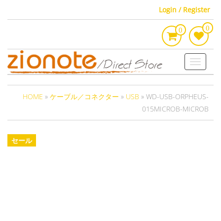
Skip
Login / Register
to
0
the
0
content
Toggle
navigati
HOME
»
ケーブル／コネクター
»
USB
» WD-USB-ORPHEUS-
015MICROB-MICROB
セール