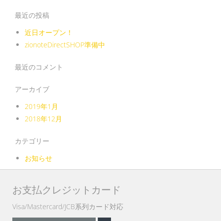
に
¥14,000
最近の投稿
は
複
近日オープン！
数
zionoteDirectSHOP準備中
の
バ
最近のコメント
リ
アーカイブ
エ
ー
2019年1月
シ
2018年12月
ョ
ン
カテゴリー
が
お知らせ
あ
り
お支払クレジットカード
ま
す。
Visa/Mastercard/JCB系列カード対応
オ