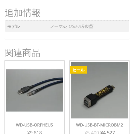
追加情報
モデル
ノーマル, USB-A分岐型
関連商品
セール
WD-USB-ORPHEUS
WD-USB-BF-MICROBM2
元
現
¥
9,818
¥
5,400
¥
4,527