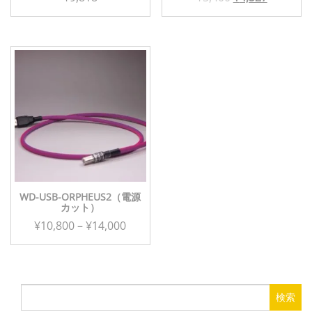
の
在
価
の
格
価
は
格
¥5,400
は
で
¥4,527
し
で
た。
す。
WD-USB-ORPHEUS2（電源
カット）
価
¥
10,800
–
¥
14,000
格
こ
帯:
の
¥10,800
商
検
品
–
索: