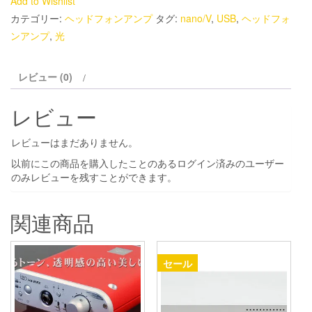
Add to Wishlist
個
カテゴリー:
ヘッドフォンアンプ
タグ:
nano/V
,
USB
,
ヘッドフォ
ンアンプ
,
光
レビュー (0)
レビュー
レビューはまだありません。
以前にこの商品を購入したことのあるログイン済みのユーザー
のみレビューを残すことができます。
関連商品
セール