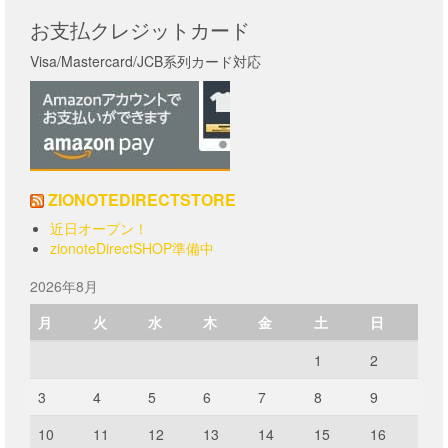
す。
プ
お支払クレジットカード
オ
シ
プ
ョ
Visa/Mastercard/JCB系列カード対応
シ
ン
ョ
は
ン
商
は
品
商
ペ
品
ー
ペ
ZIONOTEDIRECTSTORE
ジ
ー
か
近日オープン！
ジ
ら
zionoteDirectSHOP準備中
か
選
ら
択
2026年8月
選
で
択
き
月
火
水
木
金
土
日
で
ま
き
す
1
2
ま
す
3
4
5
6
7
8
9
10
11
12
13
14
15
16