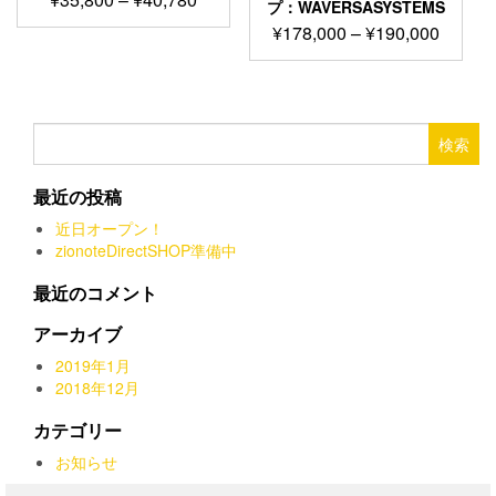
プ：WAVERSASYSTEMS
品
格
価
こ
¥
178,000
–
¥
190,000
ペ
帯:
の
格
ー
こ
¥35,800
商
帯:
ジ
の
–
品
¥178,0
か
商
¥40,780
に
–
ら
品
検
は
¥190,0
選
に
索:
複
択
は
数
最近の投稿
で
複
の
き
数
近日オープン！
バ
ま
の
zionoteDirectSHOP準備中
リ
す
バ
エ
リ
最近のコメント
ー
エ
シ
ー
アーカイブ
ョ
シ
ン
2019年1月
ョ
が
2018年12月
ン
あ
が
カテゴリー
り
あ
ま
お知らせ
り
す。
ま
オ