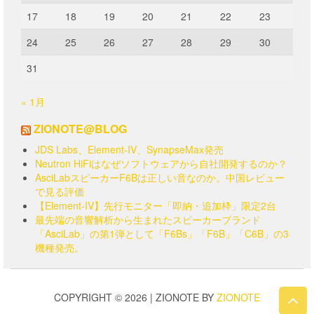
17
18
19
20
21
22
23
24
25
26
27
28
29
30
31
« 1月
ZIONOTE@BLOG
JDS Labs、Element-IV、SynapseMax発売
Neutron HiFiはなぜソフトウェアから自社開発するのか？
AsciLabスピーカーF6Bは正しい音なのか。中国レビュー
で見る評価
【Element-IV】先行モニター「即納・追加枠」限定2台
最先端の音響解析から生まれたスピーカーブランド
「AsciLab」の第1弾として「F6Bs」「F6B」「C6B」の3
機種発売。
COPYRIGHT © 2026 | ZIONOTE BY
ZIONOTE