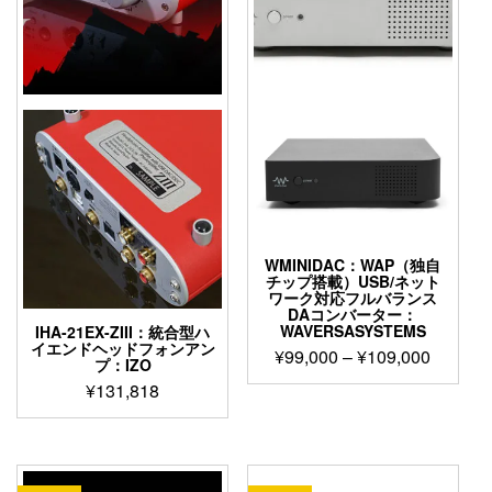
WMINIDAC：WAP（独自
チップ搭載）USB/ネット
ワーク対応フルバランス
DAコンバーター：
WAVERSASYSTEMS
IHA-21EX-ZIII：統合型ハ
イエンドヘッドフォンアン
価
¥
99,000
–
¥
109,000
プ：IZO
格
こ
¥
131,818
帯:
の
¥99,00
商
–
品
¥109,0
に