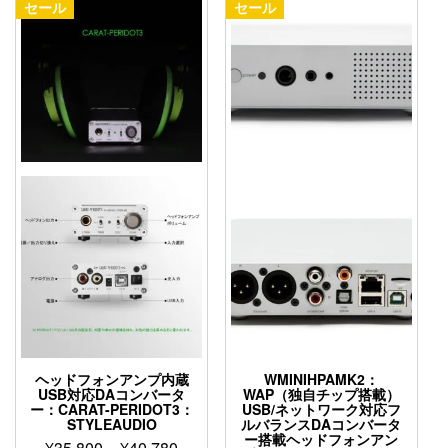
は
セール
セール
複
数
の
バ
リ
エ
ー
シ
ョ
ン
が
あ
り
ま
す。
オ
プ
シ
ヘッドフォンアンプ内蔵
WMINIHPAMK2：
ョ
USB対応DAコンバータ
WAP（独自チップ搭載）
ン
ー：CARAT-PERIDOT3：
USB/ネットワーク対応フ
STYLEAUDIO
ルバランスDAコンバータ
は
ー搭載ヘッドフォンアン
価
商
¥
35,800
–
¥
40,780