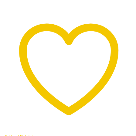
本
格
ス
ペ
ッ
ク
小
型
ヘ
ッ
ド
フ
ォ
ン
ア
ン
プ：
JAVS