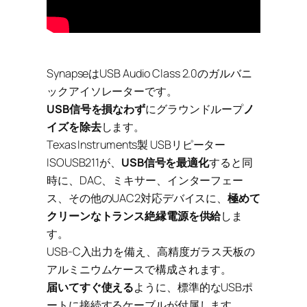
SynapseはUSB Audio Class 2.0のガルバニ
ックアイソレーターです。
USB信号を損なわず
にグラウンドループ
ノ
イズを除去
します。
Texas Instruments製 USBリピーター
ISOUSB211が、
USB信号を最適化
すると同
時に、DAC、ミキサー、インターフェー
ス、その他のUAC2対応デバイスに、
極めて
クリーンなトランス絶縁電源を供給
しま
す。
USB-C入出力を備え、高精度ガラス天板の
アルミニウムケースで構成されます。
届いてすぐ使える
ように、標準的なUSBポ
ートに接続するケーブルが付属します。