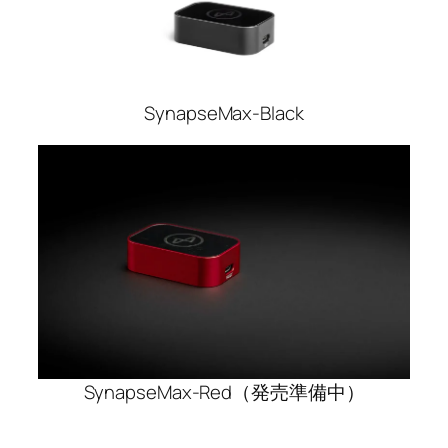
SynapseMax-Black
SynapseMax-Red（発売準備中）