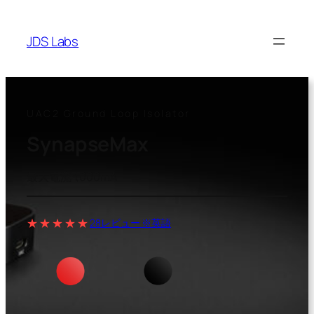
内
容
JDS Labs
を
ス
キ
ッ
UAC2 Ground Loop Isolator
プ
SynapseMax
最大電流 1,000mA
★★★★★
28レビュー ※英語