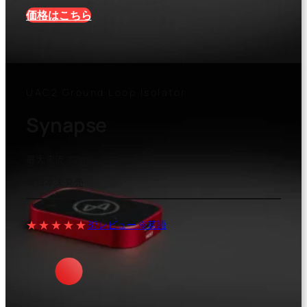
価格はこちら
UAC2 Ground Loop Isolator
Synapse
最大電流 100mA
※日本未発売
★★★★★
87レビュー ※英語