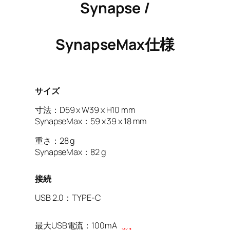
Synapse /
SynapseMax仕様
サイズ
寸法：D59 x W39 x H10 mm
SynapseMax：59 x 39 x 18 mm
重さ：28 g
SynapseMax：82 g
接続
USB 2.0：TYPE-C
最大USB電流：100mA