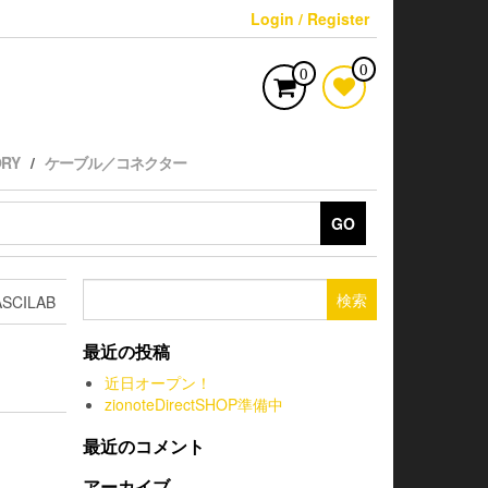
Login / Register
0
0
ORY
ケーブル／コネクター
GO
検
SCILAB
索:
最近の投稿
近日オープン！
zionoteDirectSHOP準備中
最近のコメント
アーカイブ