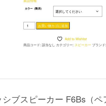
製品情報
カラー（艶消）
2way･
お買い物カゴに追加
薄
型･
Add to Wishlist
防
商品コード:
該当なし
カテゴリー:
スピーカー
ブランド
磁
ス
ピ
ー
カ
ー:F6Bs
AsciLab
個
パッシブスピーカー F6Bs（