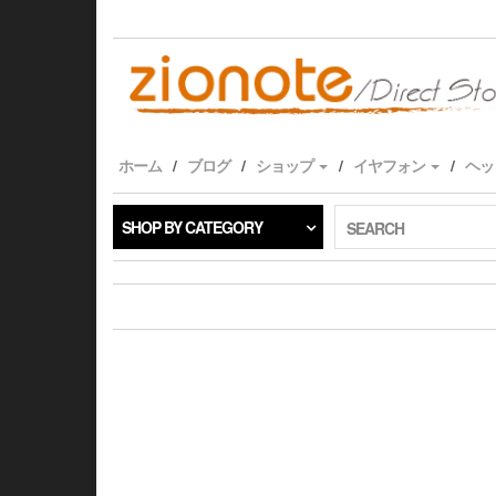
Skip
to
the
content
ホーム
ブログ
ショップ
イヤフォン
ヘッ
SHOP BY CATEGORY
SEARCH